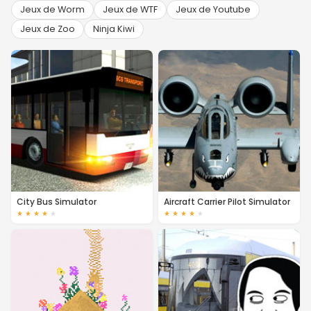
Jeux de Worm
Jeux de WTF
Jeux de Youtube
Jeux de Zoo
Ninja Kiwi
City Bus Simulator
Aircraft Carrier Pilot Simulator
★
★
★
★
★
★
★
★
★
★