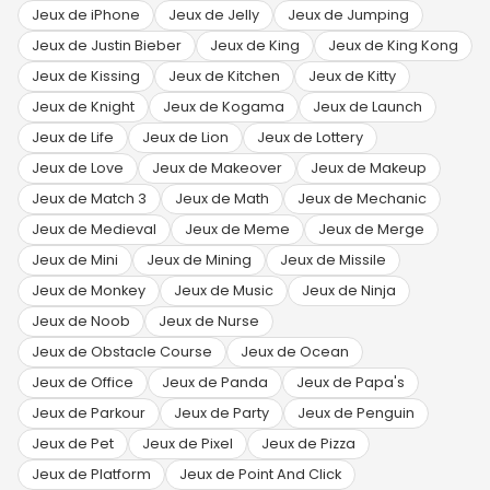
Jeux de iPhone
Jeux de Jelly
Jeux de Jumping
Jeux de Justin Bieber
Jeux de King
Jeux de King Kong
Jeux de Kissing
Jeux de Kitchen
Jeux de Kitty
Jeux de Knight
Jeux de Kogama
Jeux de Launch
Jeux de Life
Jeux de Lion
Jeux de Lottery
Jeux de Love
Jeux de Makeover
Jeux de Makeup
Jeux de Match 3
Jeux de Math
Jeux de Mechanic
Jeux de Medieval
Jeux de Meme
Jeux de Merge
Jeux de Mini
Jeux de Mining
Jeux de Missile
Jeux de Monkey
Jeux de Music
Jeux de Ninja
Jeux de Noob
Jeux de Nurse
Jeux de Obstacle Course
Jeux de Ocean
Jeux de Office
Jeux de Panda
Jeux de Papa's
Jeux de Parkour
Jeux de Party
Jeux de Penguin
Jeux de Pet
Jeux de Pixel
Jeux de Pizza
Jeux de Platform
Jeux de Point And Click