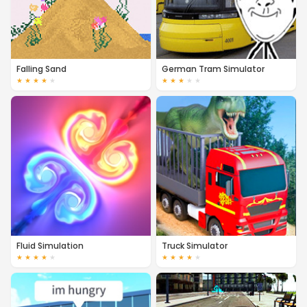
Falling Sand
German Tram Simulator
★
★
★
★
★
★
★
★
★
★
Fluid Simulation
Truck Simulator
★
★
★
★
★
★
★
★
★
★