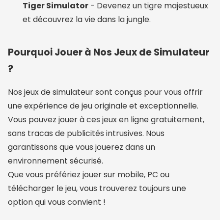
Tiger Simulator
- Devenez un tigre majestueux
et découvrez la vie dans la jungle.
Pourquoi Jouer à Nos Jeux de Simulateur
?
Nos jeux de simulateur sont conçus pour vous offrir
une expérience de jeu originale et exceptionnelle.
Vous pouvez jouer à ces jeux en ligne gratuitement,
sans tracas de publicités intrusives. Nous
garantissons que vous jouerez dans un
environnement sécurisé.
Que vous préfériez jouer sur mobile, PC ou
télécharger le jeu, vous trouverez toujours une
option qui vous convient !