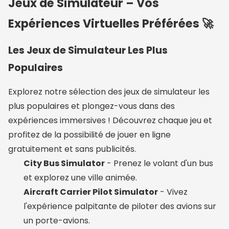
Jeux de Simulateur – Vos
Expériences Virtuelles Préférées 🚀
Les Jeux de Simulateur Les Plus
Populaires
Explorez notre sélection des jeux de simulateur les
plus populaires et plongez-vous dans des
expériences immersives ! Découvrez chaque jeu et
profitez de la possibilité de jouer en ligne
gratuitement et sans publicités.
City Bus Simulator
- Prenez le volant d'un bus
et explorez une ville animée.
Aircraft Carrier Pilot Simulator
- Vivez
l'expérience palpitante de piloter des avions sur
un porte-avions.