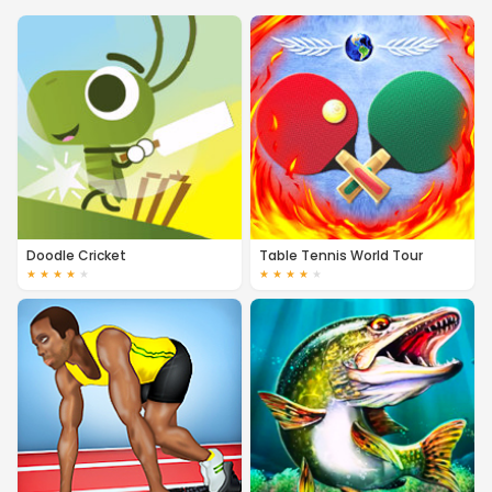
Doodle Cricket
Table Tennis World Tour
★
★
★
★
★
★
★
★
★
★