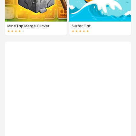
MineTap Merge Clicker
Surfer Cat
★
★
★
★
★
★
★
★
★
★