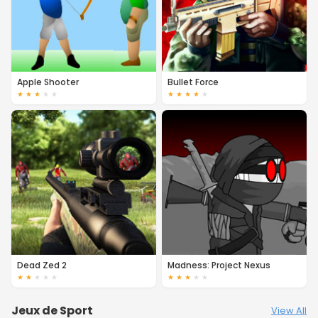
Apple Shooter
Bullet Force
★
★
★
★
★
★
★
★
★
★
Dead Zed 2
Madness: Project Nexus
★
★
★
★
★
★
★
★
★
★
Jeux de Sport
View All