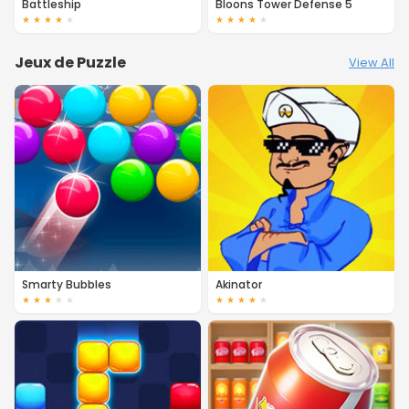
Battleship
Bloons Tower Defense 5
★
★
★
★
★
★
★
★
★
★
Jeux de Puzzle
View All
Smarty Bubbles
Akinator
★
★
★
★
★
★
★
★
★
★