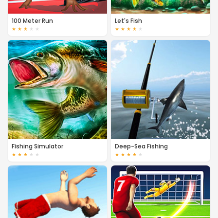
100 Meter Run
Let's Fish
★
★
★
★
★
★
★
★
★
★
Fishing Simulator
Deep-Sea Fishing
★
★
★
★
★
★
★
★
★
★