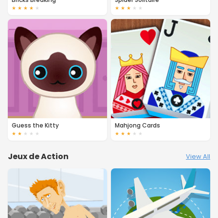
★
★
★
★
★
★
★
★
★
★
Guess the Kitty
Mahjong Cards
★
★
★
★
★
★
★
★
★
★
Jeux de Action
View All