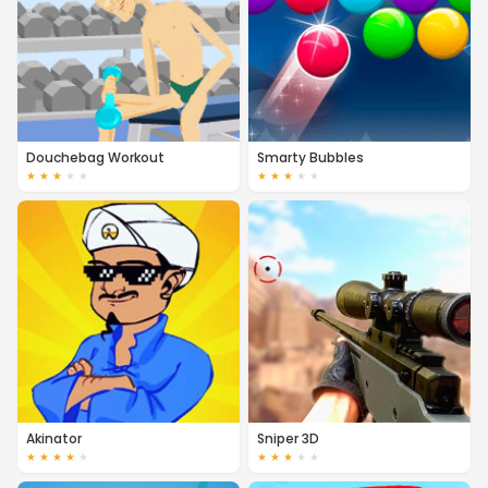
Douchebag Workout
Smarty Bubbles
★
★
★
★
★
★
★
★
★
★
Akinator
Sniper 3D
★
★
★
★
★
★
★
★
★
★