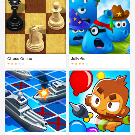
Chess Online
Jelly Go
★
★
★
★
★
★
★
★
★
★