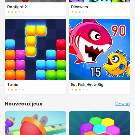
Dogfight 2
Dicewars
★
★
★
★
★
★
★
★
★
★
Tetris
Eat Fish, Grow Big
★
★
★
★
★
★
★
★
★
★
Nouveaux jeux
View All