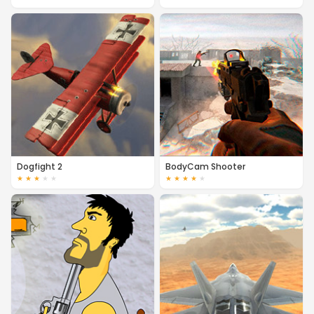
Dogfight 2
BodyCam Shooter
★
★
★
★
★
★
★
★
★
★