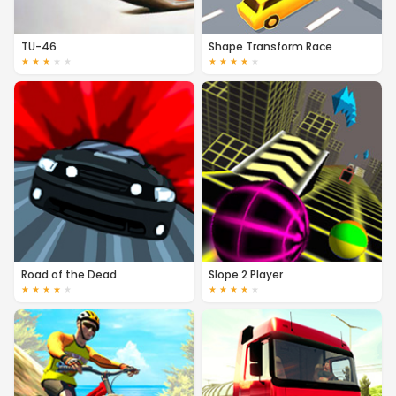
TU-46
Shape Transform Race
★
★
★
★
★
★
★
★
★
★
Road of the Dead
Slope 2 Player
★
★
★
★
★
★
★
★
★
★