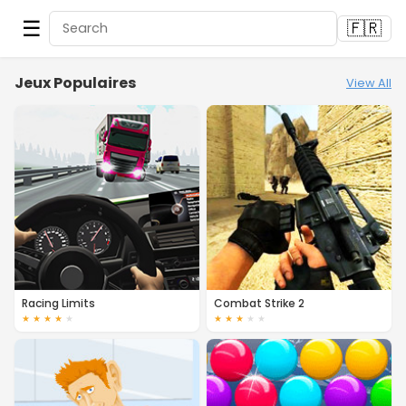
☰
🇫🇷
Jeux Populaires
View All
Racing Limits
Combat Strike 2
★
★
★
★
★
★
★
★
★
★