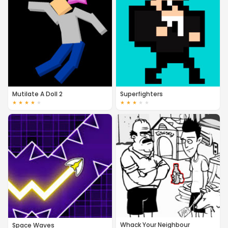
Mutilate A Doll 2
Superfighters
★
★
★
★
★
★
★
★
★
★
Whack Your Neighbour
Space Waves