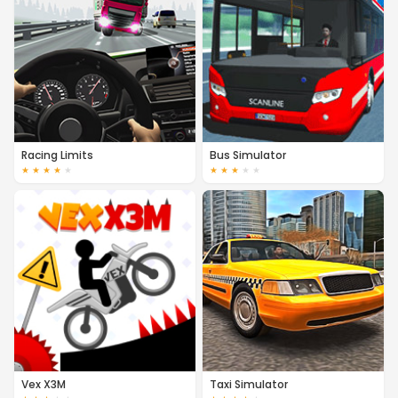
Racing Limits
Bus Simulator
★
★
★
★
★
★
★
★
★
★
Vex X3M
Taxi Simulator