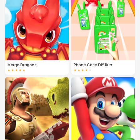
Merge Dragons
Phone Case DIY Run
★
★
★
★
★
★
★
★
★
★