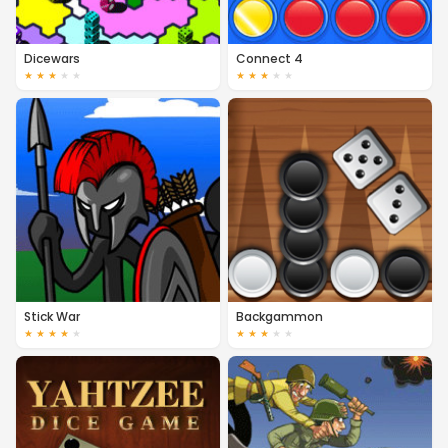
Dicewars
Connect 4
★
★
★
★
★
★
★
★
★
★
Stick War
Backgammon
★
★
★
★
★
★
★
★
★
★