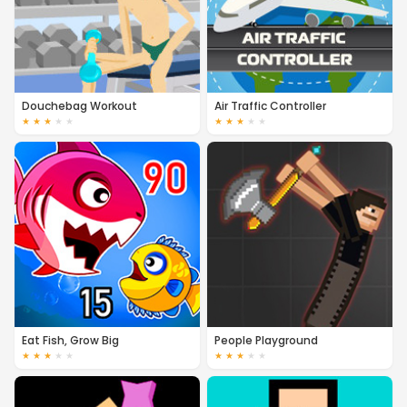
Douchebag Workout
Air Traffic Controller
★
★
★
★
★
★
★
★
★
★
Eat Fish, Grow Big
People Playground
★
★
★
★
★
★
★
★
★
★