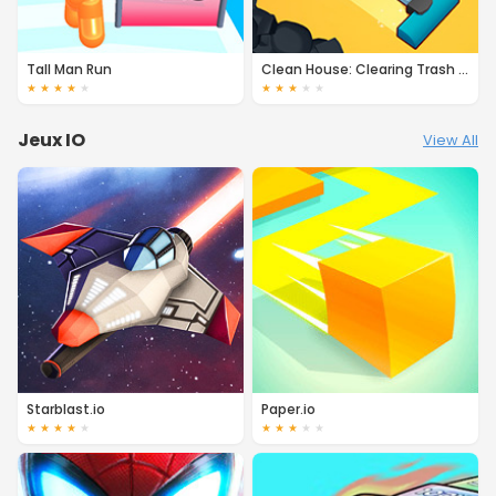
Tall Man Run
Clean House: Clearing Trash and Dirt
★
★
★
★
★
★
★
★
★
★
Jeux IO
View All
Starblast.io
Paper.io
★
★
★
★
★
★
★
★
★
★