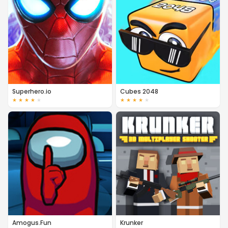
Superhero.io
Cubes 2048
★
★
★
★
★
★
★
★
★
★
Amogus.Fun
Krunker