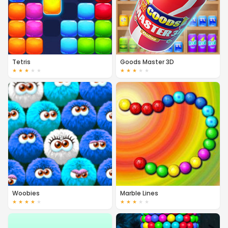
Tetris
Goods Master 3D
★
★
★
★
★
★
★
★
★
★
Woobies
Marble Lines
★
★
★
★
★
★
★
★
★
★