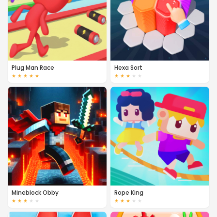
Plug Man Race
Hexa Sort
★
★
★
★
★
★
★
★
★
★
Mineblock Obby
Rope King
★
★
★
★
★
★
★
★
★
★