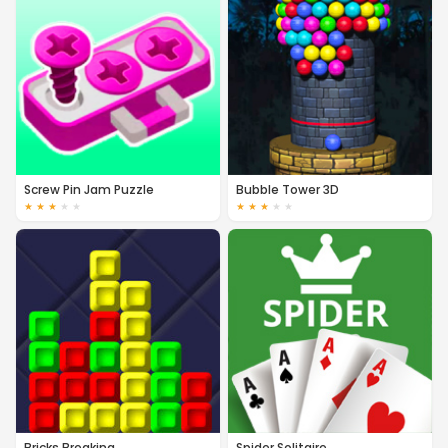
Screw Pin Jam Puzzle
Bubble Tower 3D
★
★
★
★
★
★
★
★
★
★
Bricks Breaking
Spider Solitaire