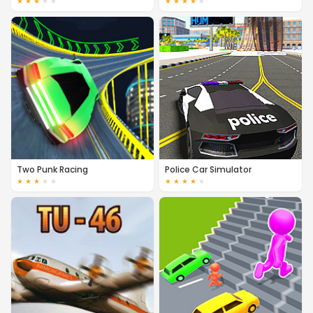
★
★
★
★
★
★
★
★
★
★
Two Punk Racing
Police Car Simulator
★
★
★
★
★
★
★
★
★
★