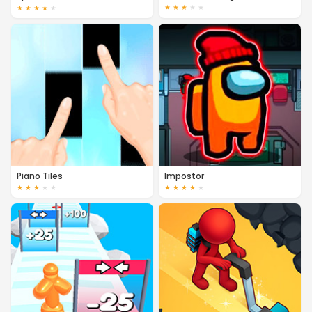
★
★
★
★
★
★
★
★
★
★
Piano Tiles
Impostor
★
★
★
★
★
★
★
★
★
★