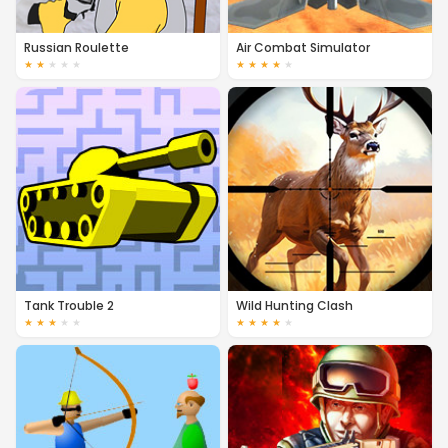
Russian Roulette
Air Combat Simulator
★
★
★
★
★
★
★
★
★
★
Tank Trouble 2
Wild Hunting Clash
★
★
★
★
★
★
★
★
★
★