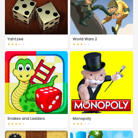
Yahtzee
World Wars 2
★
★
★
★
★
★
★
★
★
★
Snakes and Ladders
Monopoly
★
★
★
★
★
★
★
★
★
★