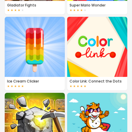
Gladiator Fights
Super Mario Wonder
★
★
★
★
★
★
★
★
★
★
Ice Cream Clicker
Color Link: Connect the Dots
★
★
★
★
★
★
★
★
★
★