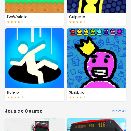
EvoWorld.io
Gulper.io
★
★
★
★
★
★
★
★
★
★
Hole.io
Skribbl.io
★
★
★
★
★
★
★
★
★
★
Jeux de Course
View All