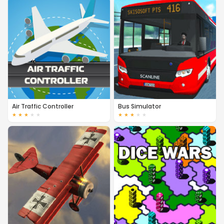
Air Traffic Controller
Bus Simulator
★
★
★
★
★
★
★
★
★
★