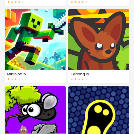
★
★
★
★
★
★
★
★
★
★
Miniblox.io
Taming.io
★
★
★
★
★
★
★
★
★
★