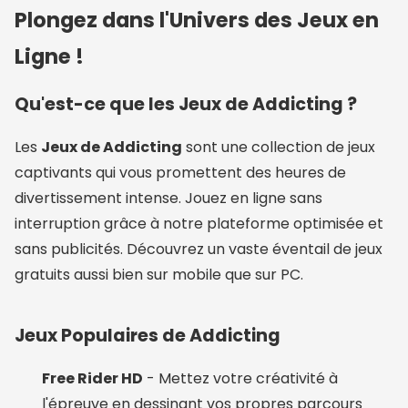
Plongez dans l'Univers des Jeux en
Ligne !
Qu'est-ce que les Jeux de Addicting ?
Les
Jeux de Addicting
sont une collection de jeux
captivants qui vous promettent des heures de
divertissement intense. Jouez en ligne sans
interruption grâce à notre plateforme optimisée et
sans publicités. Découvrez un vaste éventail de jeux
gratuits aussi bien sur mobile que sur PC.
Jeux Populaires de Addicting
Free Rider HD
- Mettez votre créativité à
l'épreuve en dessinant vos propres parcours