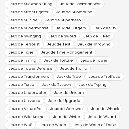
Jeux de Stickman Killing
Jeux de Stickman War
Jeux de Street Fighter
Jeux de Submarine
Jeux de Suicide
Jeux de Superhero
Jeux de Supermarket
Jeux de Surgery
Jeux de SUV
Jeux de Swinging
Jeux de Sword
Jeux de T-Rex
Jeux de Terrorist
Jeux de Test
Jeux de Throwing
Jeux de Tiger
Jeux de Time Management
Jeux de Timing
Jeux de Torture
Jeux de Tower
Jeux de Tower Defense
Jeux de Traffic
Jeux de Transformers
Jeux de Tree
Jeux de Trollface
Jeux de Turtle
Jeux de Tycoon
Jeux de Typing
Jeux de Underwater
Jeux de Unicorn
Jeux de Universe
Jeux de Upgrade
Jeux de Virtual Pet
Jeux de Werewolf
Jeux de Whack
Jeux de Wild Animal
Jeux de Winter
Jeux de Wizard
Jeux de Wolf
Jeux de Wood
Jeux de World of Tanks