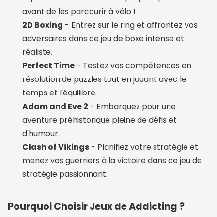
avant de les parcourir à vélo !
2D Boxing
- Entrez sur le ring et affrontez vos
adversaires dans ce jeu de boxe intense et
réaliste.
Perfect Time
- Testez vos compétences en
résolution de puzzles tout en jouant avec le
temps et l'équilibre.
Adam and Eve 2
- Embarquez pour une
aventure préhistorique pleine de défis et
d'humour.
Clash of Vikings
- Planifiez votre stratégie et
menez vos guerriers à la victoire dans ce jeu de
stratégie passionnant.
Pourquoi Choisir Jeux de Addicting ?