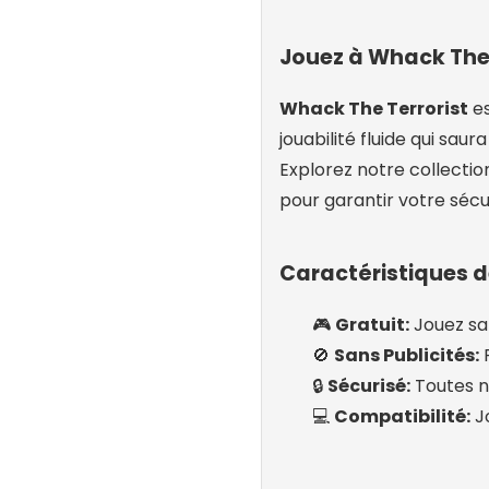
Jouez à Whack The 
Whack The Terrorist
es
jouabilité fluide qui sau
Explorez notre collectio
pour garantir votre sécu
Caractéristiques d
🎮
Gratuit:
Jouez sa
🚫
Sans Publicités:
P
🔒
Sécurisé:
Toutes no
💻
Compatibilité:
Jo