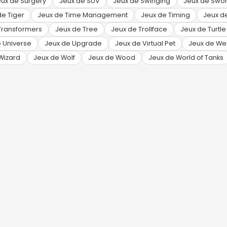
ux de Surgery
Jeux de SUV
Jeux de Swinging
Jeux de Swo
de Tiger
Jeux de Time Management
Jeux de Timing
Jeux d
Transformers
Jeux de Tree
Jeux de Trollface
Jeux de Turtle
 Universe
Jeux de Upgrade
Jeux de Virtual Pet
Jeux de We
Wizard
Jeux de Wolf
Jeux de Wood
Jeux de World of Tanks