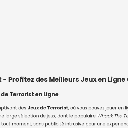
t - Profitez des Meilleurs Jeux en Lign
de Terrorist en Ligne
aptivant des
Jeux de Terrorist
, où vous pouvez jouer en l
e large sélection de jeux, dont le populaire
Whack The Ter
 tout moment, sans publicité intrusive pour une expérien