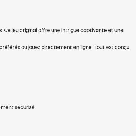
s. Ce jeu original offre une intrigue captivante et une
 préférés ou jouez directement en ligne. Tout est conçu
ement sécurisé.