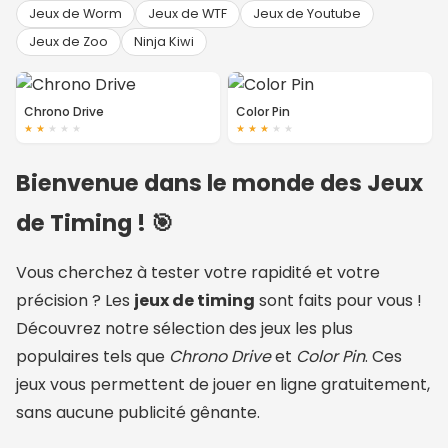
Jeux de Worm
Jeux de WTF
Jeux de Youtube
Jeux de Zoo
Ninja Kiwi
Chrono Drive
Color Pin
★
★
★
★
★
★
★
★
★
★
Bienvenue dans le monde des Jeux
de Timing ! 🎯
Vous cherchez à tester votre rapidité et votre
précision ? Les
jeux de timing
sont faits pour vous !
Découvrez notre sélection des jeux les plus
populaires tels que
Chrono Drive
et
Color Pin
. Ces
jeux vous permettent de jouer en ligne gratuitement,
sans aucune publicité gênante.