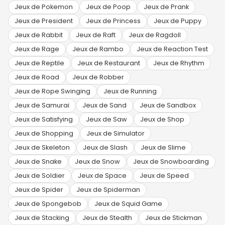
Jeux de Pokemon
Jeux de Poop
Jeux de Prank
Jeux de President
Jeux de Princess
Jeux de Puppy
Jeux de Rabbit
Jeux de Raft
Jeux de Ragdoll
Jeux de Rage
Jeux de Rambo
Jeux de Reaction Test
Jeux de Reptile
Jeux de Restaurant
Jeux de Rhythm
Jeux de Road
Jeux de Robber
Jeux de Rope Swinging
Jeux de Running
Jeux de Samurai
Jeux de Sand
Jeux de Sandbox
Jeux de Satisfying
Jeux de Saw
Jeux de Shop
Jeux de Shopping
Jeux de Simulator
Jeux de Skeleton
Jeux de Slash
Jeux de Slime
Jeux de Snake
Jeux de Snow
Jeux de Snowboarding
Jeux de Soldier
Jeux de Space
Jeux de Speed
Jeux de Spider
Jeux de Spiderman
Jeux de Spongebob
Jeux de Squid Game
Jeux de Stacking
Jeux de Stealth
Jeux de Stickman