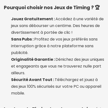
Pourquoi choisir nos Jeux de Timing ? 🏆
Jouez Gratuitement :
Accédez à une variété de
jeux sans débourser un centime. Des heures de
divertissement à portée de clic !
Sans Pubs :
Profitez de vos jeux préférés sans
interruption grâce à notre plateforme sans
publicité.
Originalité Garantie :
Dénichez des jeux uniques
et engageants que vous ne trouverez nulle part
ailleurs.
Sécurité Avant Tout :
Téléchargez et jouez à
des jeux 100% sécurisés sur votre PC ou appareil
mobile.