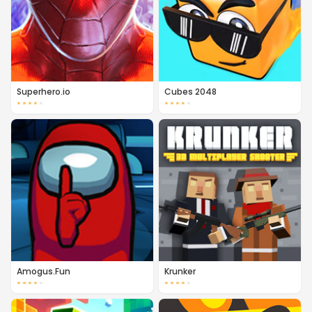
Superhero.io
Cubes 2048
★
★
★
★
★
★
★
★
★
★
Amogus.Fun
Krunker
★
★
★
★
★
★
★
★
★
★