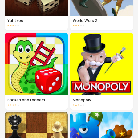
Yahtzee
World Wars 2
★
★
★
★
★
★
★
★
★
★
Snakes and Ladders
Monopoly
★
★
★
★
★
★
★
★
★
★