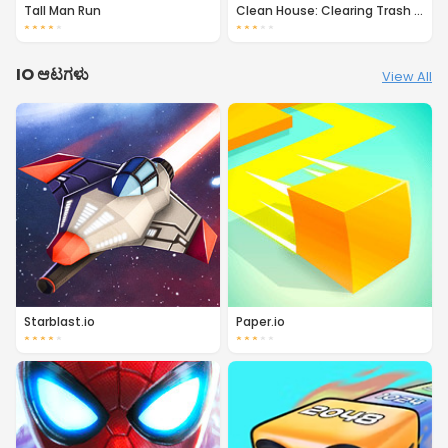
Tall Man Run
Clean House: Clearing Trash and Dirt
★
★
★
★
★
★
★
★
★
★
IO ಆಟಗಳು
View All
Starblast.io
Paper.io
★
★
★
★
★
★
★
★
★
★