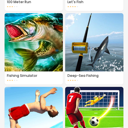
100 Meter Run
Let's Fish
★
★
★
★
★
★
★
★
★
★
Fishing Simulator
Deep-Sea Fishing
★
★
★
★
★
★
★
★
★
★