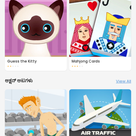
Guess the Kitty
Mahjong Cards
★
★
★
★
★
★
★
★
★
★
ಆಕ್ಷನ್ ಆಟಗಳು
View All