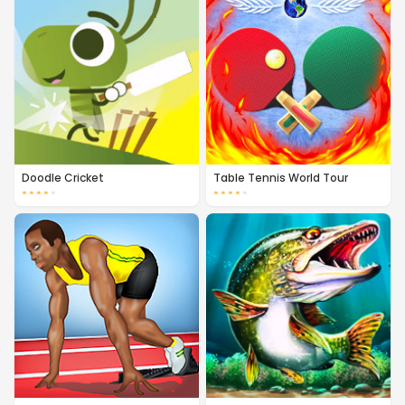
Doodle Cricket
Table Tennis World Tour
★
★
★
★
★
★
★
★
★
★