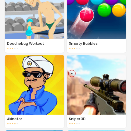
Douchebag Workout
Smarty Bubbles
★
★
★
★
★
★
★
★
★
★
Akinator
Sniper 3D
★
★
★
★
★
★
★
★
★
★