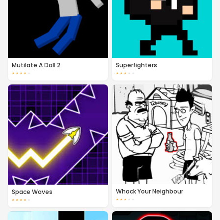
Mutilate A Doll 2
Superfighters
★
★
★
★
★
★
★
★
★
★
Whack Your Neighbour
Space Waves
★
★
★
★
★
★
★
★
★
★