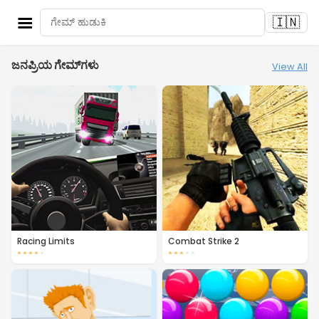
☰
🇮🇳
ಜನಪ್ರಿಯ ಗೇಮ್‌ಗಳು
View All
Racing Limits
Combat Strike 2
★
★
★
★
★
★
★
★
★
★