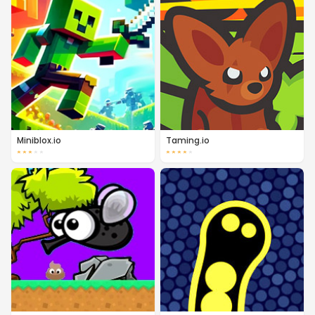
Miniblox.io
Taming.io
★
★
★
★
★
★
★
★
★
★