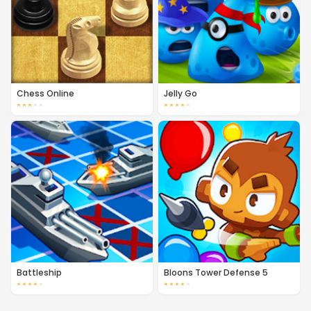
Chess Online
Jelly Go
★
★
★
★
★
★
★
★
★
★
Battleship
Bloons Tower Defense 5
★
★
★
★
★
★
★
★
★
★