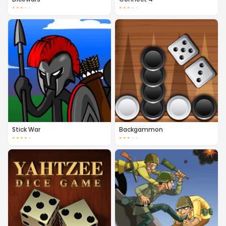
★
★
★
★
★
★
★
★
★
★
Stick War
Backgammon
★
★
★
★
★
★
★
★
★
★