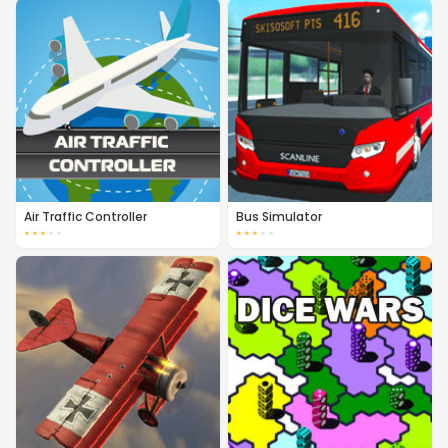
Air Traffic Controller
Bus Simulator
★
★
★
★
★
★
★
★
★
★