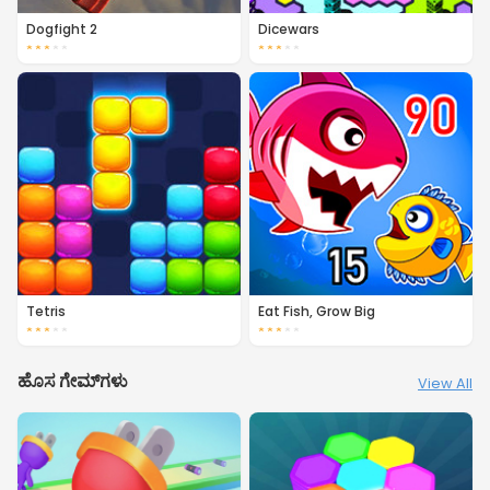
Dogfight 2
Dicewars
★
★
★
★
★
★
★
★
★
★
Tetris
Eat Fish, Grow Big
★
★
★
★
★
★
★
★
★
★
ಹೊಸ ಗೇಮ್‌ಗಳು
View All