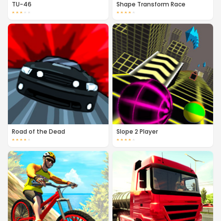
TU-46
Shape Transform Race
★
★
★
★
★
★
★
★
★
★
Road of the Dead
Slope 2 Player
★
★
★
★
★
★
★
★
★
★