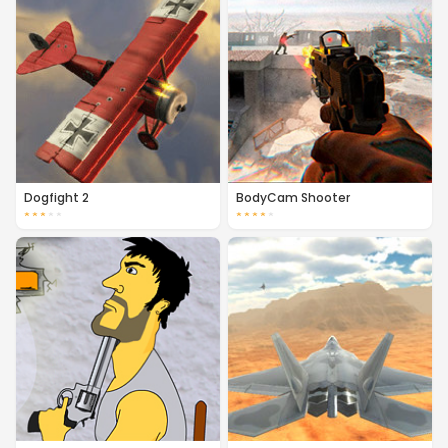
Dogfight 2
BodyCam Shooter
★
★
★
★
★
★
★
★
★
★