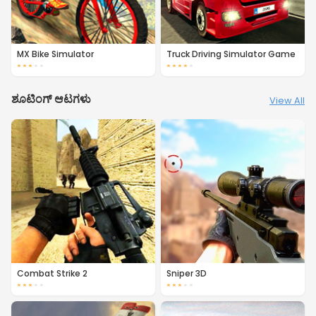
MX Bike Simulator
Truck Driving Simulator Game
★
★
★
★
★
★
★
★
★
★
ಶೂಟಿಂಗ್ ಆಟಗಳು
View All
Combat Strike 2
Sniper 3D
★
★
★
★
★
★
★
★
★
★