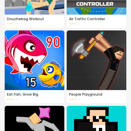
Douchebag Workout
Air Traffic Controller
★
★
★
★
★
★
★
★
★
★
Eat Fish, Grow Big
People Playground
★
★
★
★
★
★
★
★
★
★