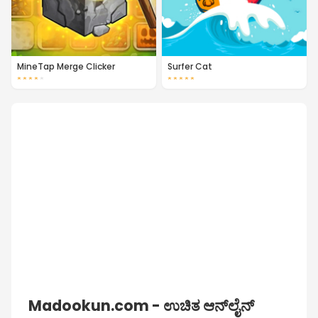
MineTap Merge Clicker
Surfer Cat
★
★
★
★
★
★
★
★
★
★
Madookun.com - ಉಚಿತ ಆನ್‌ಲೈನ್