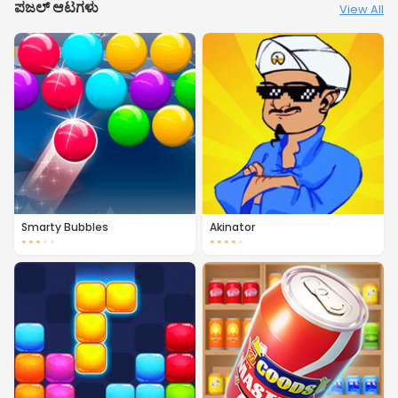
ಪಜಲ್ ಆಟಗಳು
View All
Smarty Bubbles
Akinator
★
★
★
★
★
★
★
★
★
★