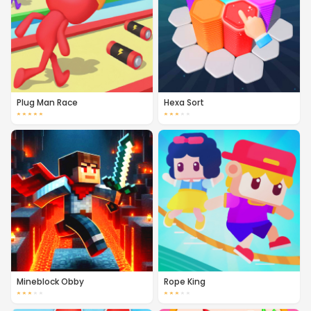
Plug Man Race
Hexa Sort
★
★
★
★
★
★
★
★
★
★
Mineblock Obby
Rope King
★
★
★
★
★
★
★
★
★
★