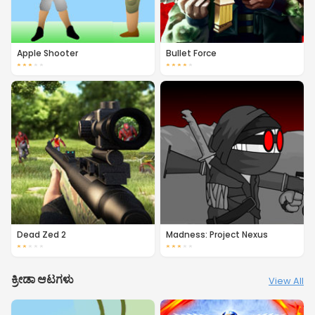
Apple Shooter
Bullet Force
★
★
★
★
★
★
★
★
★
★
Dead Zed 2
Madness: Project Nexus
★
★
★
★
★
★
★
★
★
★
ಕ್ರೀಡಾ ಆಟಗಳು
View All