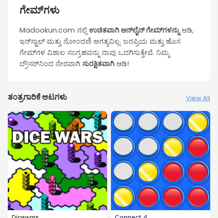
ಗೇಮ್‌ಗಳು
Madookun.com ನಲ್ಲಿ
ಉಚಿತವಾಗಿ ಆನ್‌ಲೈನ್ ಗೇಮ್‌ಗಳನ್ನು
ಆಡಿ,
ಇನ್‌ಸ್ಟಾಲ್ ಮತ್ತು ನೋಂದಣಿ ಅಗತ್ಯವಿಲ್ಲ. ಜನಪ್ರಿಯ ಮತ್ತು ಹೊಸ
ಗೇಮ್‌ಗಳ ವಿಶಾಲ ಸಂಗ್ರಹವನ್ನು ನಾವು ಒದಗಿಸುತ್ತೇವೆ. ನಿಮ್ಮ
ಬ್ರೌಸರ್‌ನಿಂದ ನೇರವಾಗಿ
ಸುರಕ್ಷಿತವಾಗಿ
ಆಡಿ!
ತಂತ್ರಗಾರಿಕೆ ಆಟಗಳು
View All
Dicewars
Connect 4