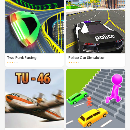
Two Punk Racing
Police Car Simulator
★
★
★
★
★
★
★
★
★
★