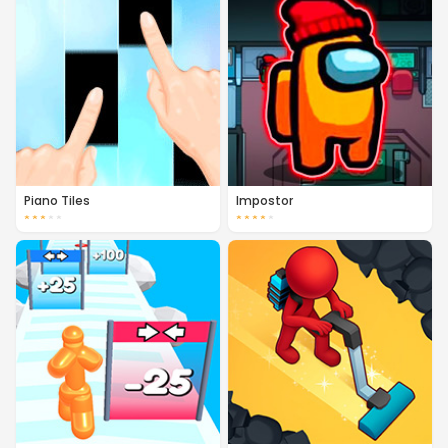
Piano Tiles
Impostor
★
★
★
★
★
★
★
★
★
★