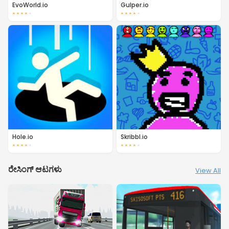
EvoWorld.io
Gulper.io
★
★
★
★
★
★
★
★
★
★
Hole.io
Skribbl.io
★
★
★
★
★
★
★
★
★
★
ರೇಸಿಂಗ್ ಆಟಗಳು
View All