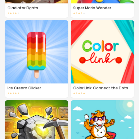
Gladiator Fights
Super Mario Wonder
★
★
★
★
★
★
★
★
★
★
Ice Cream Clicker
Color Link: Connect the Dots
★
★
★
★
★
★
★
★
★
★