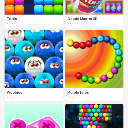
Tetris
Goods Master 3D
★
★
★
★
★
★
★
★
★
★
Woobies
Marble Lines
★
★
★
★
★
★
★
★
★
★