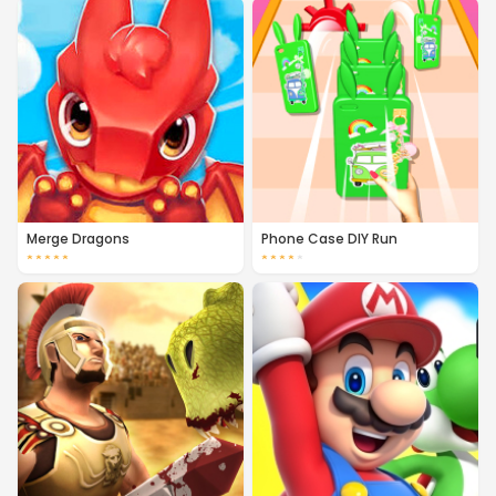
Merge Dragons
Phone Case DIY Run
★
★
★
★
★
★
★
★
★
★