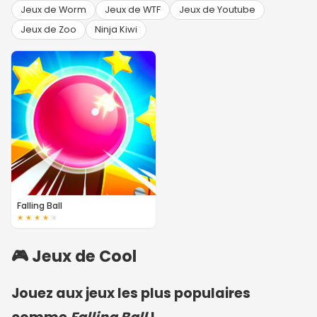
Jeux de Worm
Jeux de WTF
Jeux de Youtube
Jeux de Zoo
Ninja Kiwi
Falling Ball
★
★
★
★
★
🎮 Jeux de Cool
Jouez aux jeux les plus populaires