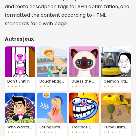
and meta description tags for SEO optimization, and
formatted the content according to HTML
standards for a web page.
Autres jeux
Don't Shit Your Pants
Douchebag Workout
Guess the Kitty
German Tram Simulator
★
★
★
★
★
★
★
★
★
★
★
★
★
★
★
★
★
★
★
★
Who Wants to Be a Millionaire?
Eating Simulator
Trollface Quest Internet Memes
Turbo Dismount
★
★
★
★
★
★
★
★
★
★
★
★
★
★
★
★
★
★
★
★