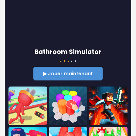
Bathroom Simulator
★
★
★
★
★
▶ Jouer maintenant