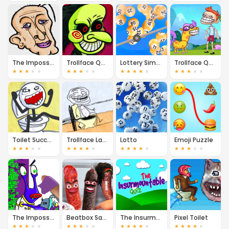
The Impossible Quiz 2
Trollface Quest: Horror
Lottery Simulator
Trollface Quest TV Shows
★
★
★
★
★
★
★
★
★
★
★
★
★
★
★
★
★
★
★
★
Toilet Success!
Trollface Launch 2
Lotto
Emoji Puzzle
★
★
★
★
★
★
★
★
★
★
★
★
★
★
★
★
★
★
★
★
The Impossible Quiz Book: Chapter 2
Beatbox Sausages
The Insurmountable Quiz
Pixel Toilet
★
★
★
★
★
★
★
★
★
★
★
★
★
★
★
★
★
★
★
★