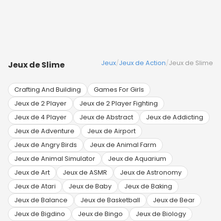
Jeux
/
Jeux de Action
/
Jeux de Slime
Jeux de Slime
Crafting And Building
Games For Girls
Jeux de 2 Player
Jeux de 2 Player Fighting
Jeux de 4 Player
Jeux de Abstract
Jeux de Addicting
Jeux de Adventure
Jeux de Airport
Jeux de Angry Birds
Jeux de Animal Farm
Jeux de Animal Simulator
Jeux de Aquarium
Jeux de Art
Jeux de ASMR
Jeux de Astronomy
Jeux de Atari
Jeux de Baby
Jeux de Baking
Jeux de Balance
Jeux de Basketball
Jeux de Bear
Jeux de Bigdino
Jeux de Bingo
Jeux de Biology