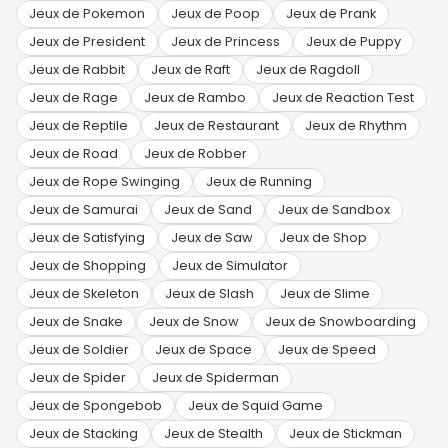
Jeux de Pokemon
Jeux de Poop
Jeux de Prank
Jeux de President
Jeux de Princess
Jeux de Puppy
Jeux de Rabbit
Jeux de Raft
Jeux de Ragdoll
Jeux de Rage
Jeux de Rambo
Jeux de Reaction Test
Jeux de Reptile
Jeux de Restaurant
Jeux de Rhythm
Jeux de Road
Jeux de Robber
Jeux de Rope Swinging
Jeux de Running
Jeux de Samurai
Jeux de Sand
Jeux de Sandbox
Jeux de Satisfying
Jeux de Saw
Jeux de Shop
Jeux de Shopping
Jeux de Simulator
Jeux de Skeleton
Jeux de Slash
Jeux de Slime
Jeux de Snake
Jeux de Snow
Jeux de Snowboarding
Jeux de Soldier
Jeux de Space
Jeux de Speed
Jeux de Spider
Jeux de Spiderman
Jeux de Spongebob
Jeux de Squid Game
Jeux de Stacking
Jeux de Stealth
Jeux de Stickman