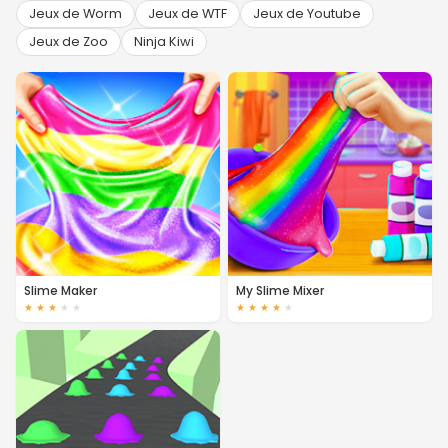
Jeux de Worm
Jeux de WTF
Jeux de Youtube
Jeux de Zoo
Ninja Kiwi
Slime Maker
My Slime Mixer
★
★
★
★
★
★
★
★
★
★