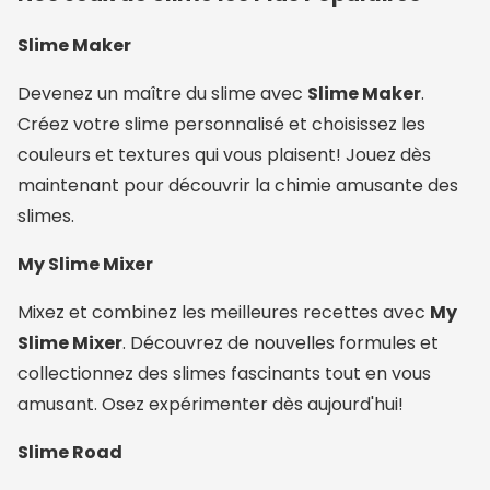
Slime Maker
Devenez un maître du slime avec
Slime Maker
.
Créez votre slime personnalisé et choisissez les
couleurs et textures qui vous plaisent! Jouez dès
maintenant pour découvrir la chimie amusante des
slimes.
My Slime Mixer
Mixez et combinez les meilleures recettes avec
My
Slime Mixer
. Découvrez de nouvelles formules et
collectionnez des slimes fascinants tout en vous
amusant. Osez expérimenter dès aujourd'hui!
Slime Road