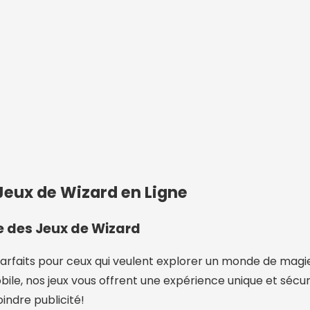
rs Jeux de Wizard en Ligne
e des Jeux de Wizard
parfaits pour ceux qui veulent explorer un monde de magie
bile, nos jeux vous offrent une expérience unique et sécu
indre publicité!