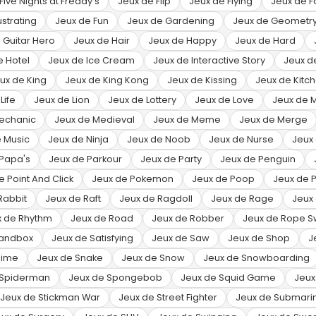
Five Nights at Freddy's
Jeux de Flip
Jeux de Flying
Jeux de 
ustrating
Jeux de Fun
Jeux de Gardening
Jeux de Geometr
 Guitar Hero
Jeux de Hair
Jeux de Happy
Jeux de Hard
e Hotel
Jeux de Ice Cream
Jeux de Interactive Story
Jeux d
ux de King
Jeux de King Kong
Jeux de Kissing
Jeux de Kitc
Life
Jeux de Lion
Jeux de Lottery
Jeux de Love
Jeux de 
echanic
Jeux de Medieval
Jeux de Meme
Jeux de Merge
 Music
Jeux de Ninja
Jeux de Noob
Jeux de Nurse
Jeux
 Papa's
Jeux de Parkour
Jeux de Party
Jeux de Penguin
e Point And Click
Jeux de Pokemon
Jeux de Poop
Jeux de 
Rabbit
Jeux de Raft
Jeux de Ragdoll
Jeux de Rage
Jeux
x de Rhythm
Jeux de Road
Jeux de Robber
Jeux de Rope S
Sandbox
Jeux de Satisfying
Jeux de Saw
Jeux de Shop
J
lime
Jeux de Snake
Jeux de Snow
Jeux de Snowboarding
 Spiderman
Jeux de Spongebob
Jeux de Squid Game
Jeux
Jeux de Stickman War
Jeux de Street Fighter
Jeux de Submari