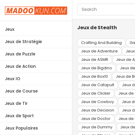
Jeux de Stealth
Jeux
Jeux de Stratégie
Crafting And Building
Ga
Jeux de Adventure
Jeux
Jeux de Puzzle
Jeux de ASMR
Jeux de 
Jeux de Action
Jeux de Bigdino
Jeux de
Jeux de Box10
Jeux de B
Jeux IO
Jeux de Catapult
Jeux d
Jeux de Course
Jeux de Clicker
Jeux de
Jeux de Cowboy
Jeux d
Jeux de Tir
Jeux de Decision
Jeux d
Jeux de Sport
Jeux de Doctor
Jeux de
Jeux de Dummy
Jeux de
Jeux Populaires