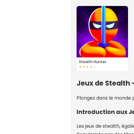
Stealth Hunter
★
★
★
★
★
Jeux de Stealth 
Plongez dans le monde pal
Introduction aux J
Les jeux de stealth, éga