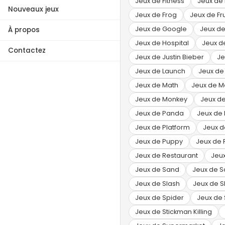
Jeux de Fitness
Jeux de 
Nouveaux jeux
Jeux de Frog
Jeux de Fr
Jeux de Google
Jeux de
À propos
Jeux de Hospital
Jeux d
Contactez
Jeux de Justin Bieber
Je
Jeux de Launch
Jeux de 
Jeux de Math
Jeux de M
Jeux de Monkey
Jeux de
Jeux de Panda
Jeux de
Jeux de Platform
Jeux d
Jeux de Puppy
Jeux de 
Jeux de Restaurant
Jeu
Jeux de Sand
Jeux de 
Jeux de Slash
Jeux de S
Jeux de Spider
Jeux de
Jeux de Stickman Killing