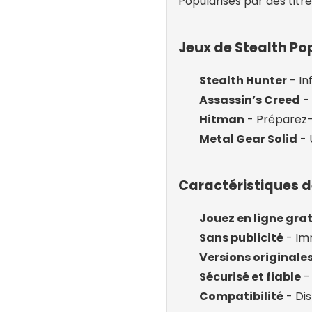
Popularisés par des ti
Jeux de Stealth Po
Stealth Hunter
- In
Assassin’s Creed
- 
Hitman
- Préparez-v
Metal Gear Solid
- 
Caractéristiques d
Jouez en ligne gra
Sans publicité
- Imm
Versions originale
Sécurisé et fiable
- 
Compatibilité
- Dis