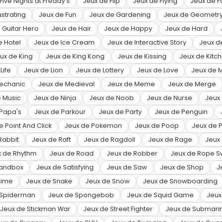
Five Nights at Freddy's
Jeux de Flip
Jeux de Flying
Jeux de 
ustrating
Jeux de Fun
Jeux de Gardening
Jeux de Geometr
 Guitar Hero
Jeux de Hair
Jeux de Happy
Jeux de Hard
e Hotel
Jeux de Ice Cream
Jeux de Interactive Story
Jeux d
ux de King
Jeux de King Kong
Jeux de Kissing
Jeux de Kitc
Life
Jeux de Lion
Jeux de Lottery
Jeux de Love
Jeux de 
echanic
Jeux de Medieval
Jeux de Meme
Jeux de Merge
 Music
Jeux de Ninja
Jeux de Noob
Jeux de Nurse
Jeux
 Papa's
Jeux de Parkour
Jeux de Party
Jeux de Penguin
e Point And Click
Jeux de Pokemon
Jeux de Poop
Jeux de 
Rabbit
Jeux de Raft
Jeux de Ragdoll
Jeux de Rage
Jeux
x de Rhythm
Jeux de Road
Jeux de Robber
Jeux de Rope S
Sandbox
Jeux de Satisfying
Jeux de Saw
Jeux de Shop
J
lime
Jeux de Snake
Jeux de Snow
Jeux de Snowboarding
 Spiderman
Jeux de Spongebob
Jeux de Squid Game
Jeux
Jeux de Stickman War
Jeux de Street Fighter
Jeux de Submari