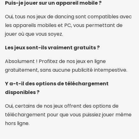
Puis-je jouer sur un appareil mobile ?
Oui, tous nos jeux de dancing sont compatibles avec
les appareils mobiles et PC, vous permettant de
jouer où que vous soyez.
Les jeux sont-ils vraiment gratuits ?
Absolument ! Profitez de nos jeux en ligne
gratuitement, sans aucune publicité intempestive.
Y a-t-il des options de téléchargement
disponibles ?
Oui, certains de nos jeux offrent des options de
téléchargement pour que vous puissiez jouer même
hors ligne.