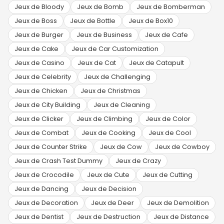
Jeux de Bloody
Jeux de Bomb
Jeux de Bomberman
Jeux de Boss
Jeux de Bottle
Jeux de Box10
Jeux de Burger
Jeux de Business
Jeux de Cafe
Jeux de Cake
Jeux de Car Customization
Jeux de Casino
Jeux de Cat
Jeux de Catapult
Jeux de Celebrity
Jeux de Challenging
Jeux de Chicken
Jeux de Christmas
Jeux de City Building
Jeux de Cleaning
Jeux de Clicker
Jeux de Climbing
Jeux de Color
Jeux de Combat
Jeux de Cooking
Jeux de Cool
Jeux de Counter Strike
Jeux de Cow
Jeux de Cowboy
Jeux de Crash Test Dummy
Jeux de Crazy
Jeux de Crocodile
Jeux de Cute
Jeux de Cutting
Jeux de Dancing
Jeux de Decision
Jeux de Decoration
Jeux de Deer
Jeux de Demolition
Jeux de Dentist
Jeux de Destruction
Jeux de Distance