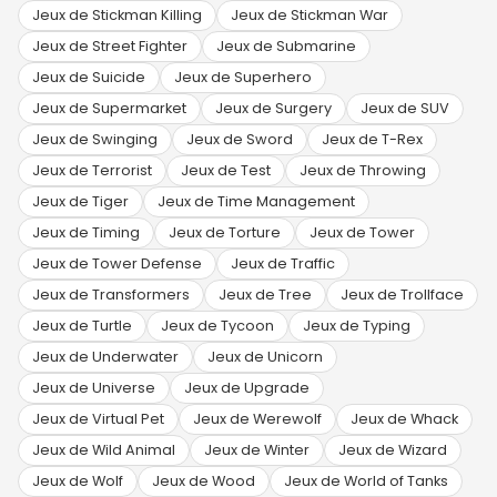
Jeux de Stickman Killing
Jeux de Stickman War
Jeux de Street Fighter
Jeux de Submarine
Jeux de Suicide
Jeux de Superhero
Jeux de Supermarket
Jeux de Surgery
Jeux de SUV
Jeux de Swinging
Jeux de Sword
Jeux de T-Rex
Jeux de Terrorist
Jeux de Test
Jeux de Throwing
Jeux de Tiger
Jeux de Time Management
Jeux de Timing
Jeux de Torture
Jeux de Tower
Jeux de Tower Defense
Jeux de Traffic
Jeux de Transformers
Jeux de Tree
Jeux de Trollface
Jeux de Turtle
Jeux de Tycoon
Jeux de Typing
Jeux de Underwater
Jeux de Unicorn
Jeux de Universe
Jeux de Upgrade
Jeux de Virtual Pet
Jeux de Werewolf
Jeux de Whack
Jeux de Wild Animal
Jeux de Winter
Jeux de Wizard
Jeux de Wolf
Jeux de Wood
Jeux de World of Tanks