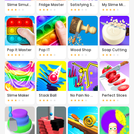
Slime Simulator ASMR
Fridge Master
Satisfying Slime Simulator
My Slime Mixer
★
★
★
★
★
★
★
★
★
★
★
★
★
★
★
★
★
★
★
★
Pop It Master
Pop IT
Wood Shop
Soap Cutting
★
★
★
★
★
★
★
★
★
★
★
★
★
★
★
★
★
★
★
★
Slime Maker
Stack Ball
No Pain No Gain - Ragdoll Sandbox
Perfect Slices
★
★
★
★
★
★
★
★
★
★
★
★
★
★
★
★
★
★
★
★