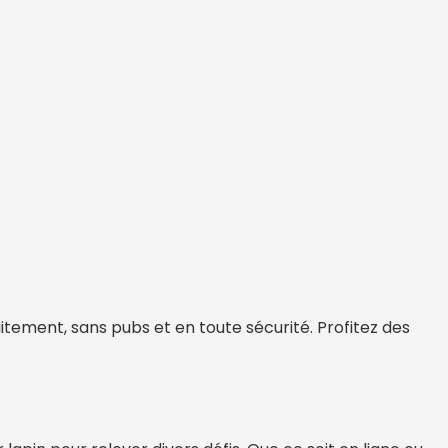
uitement, sans pubs et en toute sécurité. Profitez des