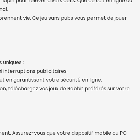
apin pour relever divers défis. Que ce soit en ligne ou
nal.
prennent vie. Ce jeu sans pubs vous permet de jouer
 uniques :
i interruptions publicitaires.
ut en garantissant votre sécurité en ligne.
on, téléchargez vos jeux de Rabbit préférés sur votre
ent. Assurez-vous que votre dispositif mobile ou PC