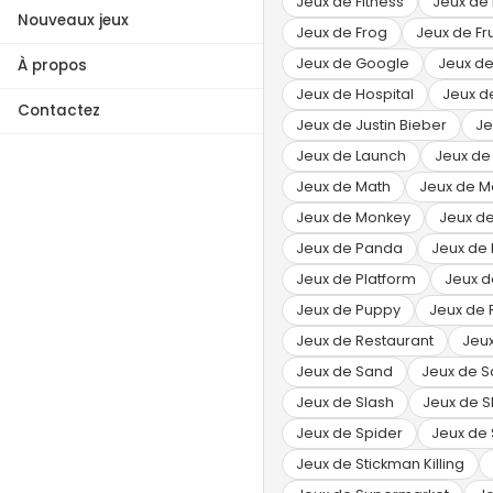
Jeux de Fitness
Jeux de 
Nouveaux jeux
Jeux de Frog
Jeux de Fr
Jeux de Google
Jeux de
À propos
Jeux de Hospital
Jeux d
Contactez
Jeux de Justin Bieber
Je
Jeux de Launch
Jeux de 
Jeux de Math
Jeux de M
Jeux de Monkey
Jeux de
Jeux de Panda
Jeux de
Jeux de Platform
Jeux d
Jeux de Puppy
Jeux de 
Jeux de Restaurant
Jeu
Jeux de Sand
Jeux de 
Jeux de Slash
Jeux de S
Jeux de Spider
Jeux de
Jeux de Stickman Killing