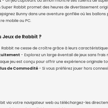
t
- Un jeu captivant où Simon montre ses talents de super l
 Super Rabbit promet des heures de divertissement origi
ejoignez Bunny dans une aventure gonflée où les ballons 
re mobile ou PC.
s Jeux de Rabbit ?
e Rabbit ne cesse de croître grâce à leurs caractéristiques
atuitement
- Explorez un large éventail de jeux sans frais n
que jeu est conçu pour offrir une expérience originale to
Plus de Commodité
- Si vous préférez jouer hors connexi
bit via votre navigateur web ou téléchargez-les directem