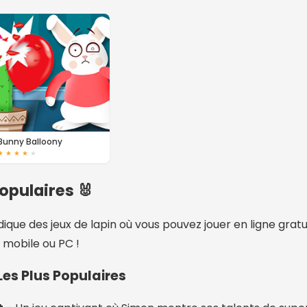
Bunny Balloony
★
★
★
★
★
opulaires 🐰
dique des jeux de lapin où vous pouvez jouer en ligne grat
e mobile ou PC !
Les Plus Populaires