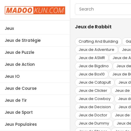
Jeux de Rabbit
Jeux
Jeux de Stratégie
Crafting And Building
Ga
Jeux de Adventure
Jeux
Jeux de Puzzle
Jeux de ASMR
Jeux de 
Jeux de Action
Jeux de Bigdino
Jeux de
Jeux de Box10
Jeux de B
Jeux IO
Jeux de Catapult
Jeux d
Jeux de Course
Jeux de Clicker
Jeux de
Jeux de Cowboy
Jeux d
Jeux de Tir
Jeux de Decision
Jeux d
Jeux de Sport
Jeux de Doctor
Jeux de
Jeux de Dummy
Jeux de
Jeux Populaires