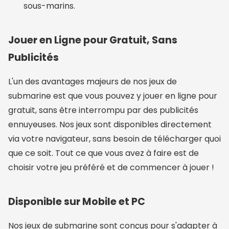
sous-marins.
Jouer en Ligne pour Gratuit, Sans
Publicités
L'un des avantages majeurs de nos jeux de
submarine est que vous pouvez y jouer en ligne pour
gratuit, sans être interrompu par des publicités
ennuyeuses. Nos jeux sont disponibles directement
via votre navigateur, sans besoin de télécharger quoi
que ce soit. Tout ce que vous avez à faire est de
choisir votre jeu préféré et de commencer à jouer !
Disponible sur Mobile et PC
Nos jeux de submarine sont conçus pour s'adapter à