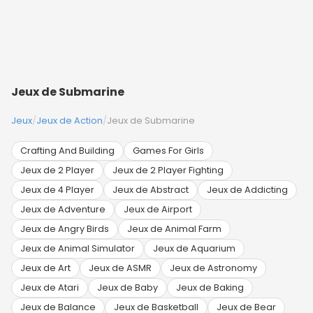
Jeux de Submarine
Jeux
/
Jeux de Action
/
Jeux de Submarine
Crafting And Building
Games For Girls
Jeux de 2 Player
Jeux de 2 Player Fighting
Jeux de 4 Player
Jeux de Abstract
Jeux de Addicting
Jeux de Adventure
Jeux de Airport
Jeux de Angry Birds
Jeux de Animal Farm
Jeux de Animal Simulator
Jeux de Aquarium
Jeux de Art
Jeux de ASMR
Jeux de Astronomy
Jeux de Atari
Jeux de Baby
Jeux de Baking
Jeux de Balance
Jeux de Basketball
Jeux de Bear