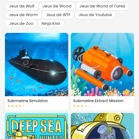
Jeux de Wolf
Jeux de Wood
Jeux de World of Tanks
Jeux de Worm
Jeux de WTF
Jeux de Youtube
Jeux de Zoo
Ninja Kiwi
Submarine Simulator
Submarine Extract Mission
★
★
★
★
★
★
★
★
★
★