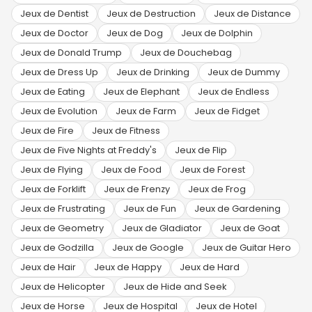
Jeux de Dentist
Jeux de Destruction
Jeux de Distance
Jeux de Doctor
Jeux de Dog
Jeux de Dolphin
Jeux de Donald Trump
Jeux de Douchebag
Jeux de Dress Up
Jeux de Drinking
Jeux de Dummy
Jeux de Eating
Jeux de Elephant
Jeux de Endless
Jeux de Evolution
Jeux de Farm
Jeux de Fidget
Jeux de Fire
Jeux de Fitness
Jeux de Five Nights at Freddy's
Jeux de Flip
Jeux de Flying
Jeux de Food
Jeux de Forest
Jeux de Forklift
Jeux de Frenzy
Jeux de Frog
Jeux de Frustrating
Jeux de Fun
Jeux de Gardening
Jeux de Geometry
Jeux de Gladiator
Jeux de Goat
Jeux de Godzilla
Jeux de Google
Jeux de Guitar Hero
Jeux de Hair
Jeux de Happy
Jeux de Hard
Jeux de Helicopter
Jeux de Hide and Seek
Jeux de Horse
Jeux de Hospital
Jeux de Hotel