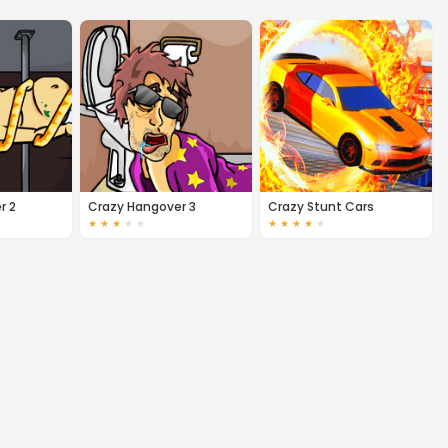
r 2
Crazy Hangover 3
Crazy Stunt Cars
★
★
★
★
★
★
★
★
★
★