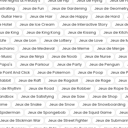
Five Nights at Freddy's
Jeux de Flip
Jeux de Flying
Jeux de 
ustrating
Jeux de Fun
Jeux de Gardening
Jeux de Geometr
 Guitar Hero
Jeux de Hair
Jeux de Happy
Jeux de Hard
e Hotel
Jeux de Ice Cream
Jeux de Interactive Story
Jeux d
ux de King
Jeux de King Kong
Jeux de Kissing
Jeux de Kitc
Life
Jeux de Lion
Jeux de Lottery
Jeux de Love
Jeux de 
echanic
Jeux de Medieval
Jeux de Meme
Jeux de Merge
 Music
Jeux de Ninja
Jeux de Noob
Jeux de Nurse
Jeux
 Papa's
Jeux de Parkour
Jeux de Party
Jeux de Penguin
e Point And Click
Jeux de Pokemon
Jeux de Poop
Jeux de 
Rabbit
Jeux de Raft
Jeux de Ragdoll
Jeux de Rage
Jeux
x de Rhythm
Jeux de Road
Jeux de Robber
Jeux de Rope S
Sandbox
Jeux de Satisfying
Jeux de Saw
Jeux de Shop
J
lime
Jeux de Snake
Jeux de Snow
Jeux de Snowboarding
 Spiderman
Jeux de Spongebob
Jeux de Squid Game
Jeux
Jeux de Stickman War
Jeux de Street Fighter
Jeux de Submari