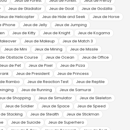
Food
Jeux de Forest
Jeux de Forklift
Jeux de Frenzy
y
Jeux de Gladiator
Jeux de Goat
Jeux de Godzilla
Jeux de Helicopter
Jeux de Hide and Seek
Jeux de Horse
e iPhone
Jeux de Jelly
Jeux de Jumping
hen
Jeux de Kitty
Jeux de Knight
Jeux de Kogama
Makeover
Jeux de Makeup
Jeux de Match 3
Jeux de Mini
Jeux de Mining
Jeux de Missile
 de Obstacle Course
Jeux de Ocean
Jeux de Office
Jeux de Pet
Jeux de Pixel
Jeux de Pizza
Prank
Jeux de President
Jeux de Princess
 de Rambo
Jeux de Reaction Test
Jeux de Reptile
winging
Jeux de Running
Jeux de Samurai
eux de Shopping
Jeux de Simulator
Jeux de Skeleton
Jeux de Soldier
Jeux de Space
Jeux de Speed
 de Stacking
Jeux de Stealth
Jeux de Stickman
ne
Jeux de Suicide
Jeux de Superhero