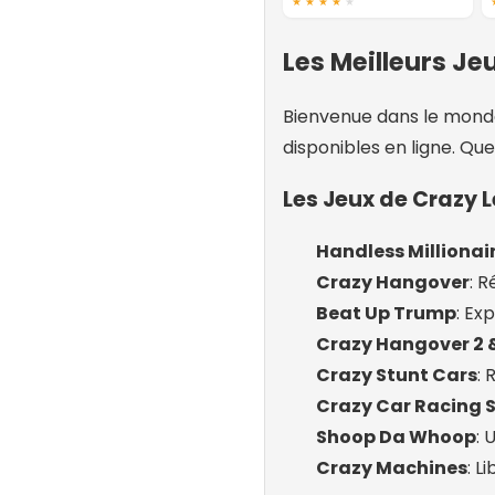
★
★
★
★
★
Les Meilleurs Je
Bienvenue dans le mond
disponibles en ligne. Que
Les Jeux de Crazy L
Handless Millionai
Crazy Hangover
: R
Beat Up Trump
: Ex
Crazy Hangover 2 
Crazy Stunt Cars
:
Crazy Car Racing 
Shoop Da Whoop
: 
Crazy Machines
: L