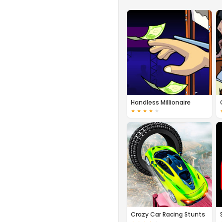
Handless Millionaire
★
★
★
★
★
Crazy Car Racing Stunts