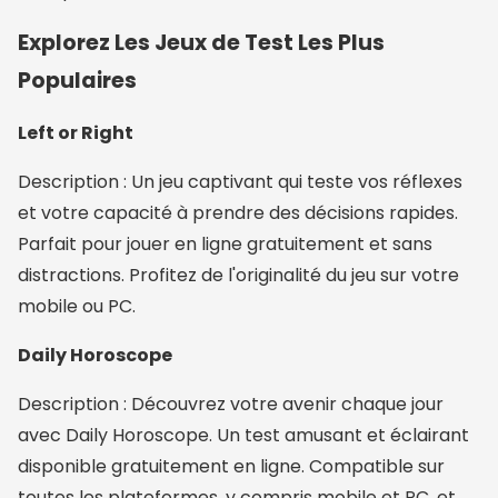
Explorez Les Jeux de Test Les Plus
Populaires
Left or Right
Description : Un jeu captivant qui teste vos réflexes
et votre capacité à prendre des décisions rapides.
Parfait pour jouer en ligne gratuitement et sans
distractions. Profitez de l'originalité du jeu sur votre
mobile ou PC.
Daily Horoscope
Description : Découvrez votre avenir chaque jour
avec Daily Horoscope. Un test amusant et éclairant
disponible gratuitement en ligne. Compatible sur
toutes les plateformes, y compris mobile et PC, et