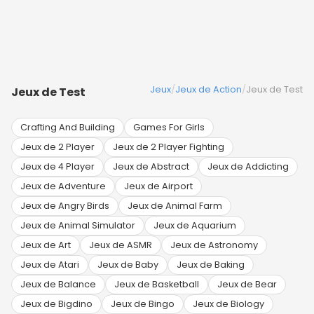
Jeux
/
Jeux de Action
/
Jeux de Test
Jeux de Test
Crafting And Building
Games For Girls
Jeux de 2 Player
Jeux de 2 Player Fighting
Jeux de 4 Player
Jeux de Abstract
Jeux de Addicting
Jeux de Adventure
Jeux de Airport
Jeux de Angry Birds
Jeux de Animal Farm
Jeux de Animal Simulator
Jeux de Aquarium
Jeux de Art
Jeux de ASMR
Jeux de Astronomy
Jeux de Atari
Jeux de Baby
Jeux de Baking
Jeux de Balance
Jeux de Basketball
Jeux de Bear
Jeux de Bigdino
Jeux de Bingo
Jeux de Biology