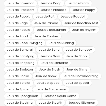
Jeux de Pokemon
Jeux de Poop
Jeux de Prank
Jeux de President
Jeux de Princess
Jeux de Puppy
Jeux de Rabbit
Jeux de Raft
Jeux de Ragdoll
Jeux de Rage
Jeux de Rambo
Jeux de Reaction Test
Jeux de Reptile
Jeux de Restaurant
Jeux de Rhythm
Jeux de Road
Jeux de Robber
Jeux de Rope Swinging
Jeux de Running
Jeux de Samurai
Jeux de Sand
Jeux de Sandbox
Jeux de Satisfying
Jeux de Saw
Jeux de Shop
Jeux de Shopping
Jeux de Simulator
Jeux de Skeleton
Jeux de Slash
Jeux de Slime
Jeux de Snake
Jeux de Snow
Jeux de Snowboarding
Jeux de Soldier
Jeux de Space
Jeux de Speed
Jeux de Spider
Jeux de Spiderman
Jeux de Spongebob
Jeux de Squid Game
Jeux de Stacking
Jeux de Stealth
Jeux de Stickman