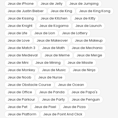
Jeux de iPhone
Jeux de Jelly
Jeux de Jumping
Jeux de Justin Bieber
Jeux de King
Jeux de King Kong
Jeux de Kissing
Jeux de Kitchen
Jeux de Kitty
Jeux de Knight
Jeux de Kogama
Jeux de Launch
Jeux de Life
Jeux de Lion
Jeux de Lottery
Jeux de Love
Jeux de Makeover
Jeux de Makeup
Jeux de Match 3
Jeux de Math
Jeux de Mechanic
Jeux de Medieval
Jeux de Meme
Jeux de Merge
Jeux de Mini
Jeux de Mining
Jeux de Missile
Jeux de Monkey
Jeux de Music
Jeux de Ninja
Jeux de Noob
Jeux de Nurse
Jeux de Obstacle Course
Jeux de Ocean
Jeux de Office
Jeux de Panda
Jeux de Papa's
Jeux de Parkour
Jeux de Party
Jeux de Penguin
Jeux de Pet
Jeux de Pixel
Jeux de Pizza
Jeux de Platform
Jeux de Point And Click