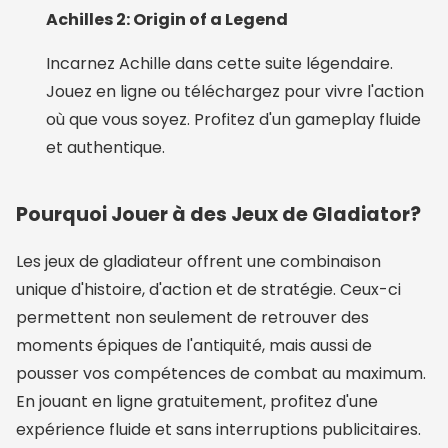
Achilles 2: Origin of a Legend
Incarnez Achille dans cette suite légendaire.
Jouez en ligne ou téléchargez pour vivre l'action
où que vous soyez. Profitez d'un gameplay fluide
et authentique.
Pourquoi Jouer à des Jeux de Gladiator?
Les jeux de gladiateur offrent une combinaison
unique d'histoire, d'action et de stratégie. Ceux-ci
permettent non seulement de retrouver des
moments épiques de l'antiquité, mais aussi de
pousser vos compétences de combat au maximum.
En jouant en ligne gratuitement, profitez d'une
expérience fluide et sans interruptions publicitaires.