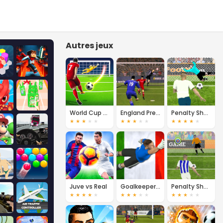
Autres jeux
World Cup Penalty Shootout
England Premier League
Penalty Shooters
★
★
★
★
★
★
★
★
★
★
★
★
★
★
★
Juve vs Real
Goalkeeper Italian
Penalty Shooters 2
★
★
★
★
★
★
★
★
★
★
★
★
★
★
★