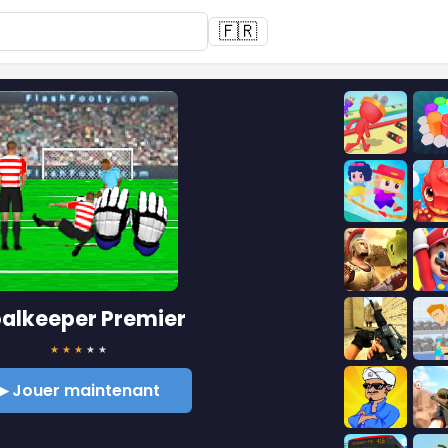
🇫🇷
alkeeper Premier
★
★
★
★
★
▶ Jouer maintenant