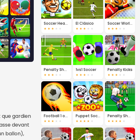
Soccer Heads
El Clásico
Soccer World Cup 2018
★
★
★
★
★
★
★
★
★
★
★
★
★
★
★
Penalty Shootout: Euro Cup 2016
1vs1 Soccer
Penalty Kicks
★
★
★
★
★
★
★
★
★
★
★
★
★
★
★
t que gardien
Football 1 on 1
Puppet Soccer Zoo
Penalty Shootout: Multi League
★
★
★
★
★
★
★
★
★
★
★
★
★
★
★
passe devant
un ballon),