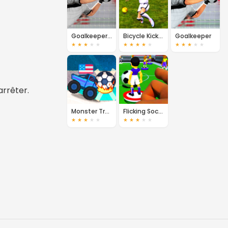
Goalkeeper Challenge
Bicycle Kick Master
Goalkeeper
★
★
★
★
★
★
★
★
★
★
★
★
★
★
★
arrêter.
Monster Truck Soccer
Flicking Soccer
★
★
★
★
★
★
★
★
★
★