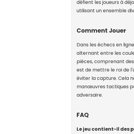
défient les joueurs à dé
utilisant un ensemble di
Comment Jouer
Dans les échecs en ligne
alternant entre les cou
pièces, comprenant des pi
est de mettre le roi de l
éviter la capture. Cela n
manœuvres tactiques pou
adversaire.
FAQ
Le jeu contient-il des p