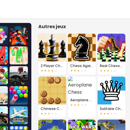
Autres jeux
2 Player Chess
Chess Against Computer
Real Chess Online 3D
★
★
★
★
★
★
★
★
★
★
★
★
★
★
★
Aeroplane Chess
★
★
★
★
★
Chinese Chess
Solitaire Chess
★
★
★
★
★
★
★
★
★
★