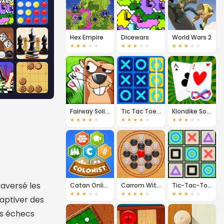
Hex Empire
Dicewars
World Wars 2
★
★
★
★
★
★
★
★
★
★
★
★
★
★
★
Fairway Solitaire
Tic Tac Toe 2 Player
Klondike Solitaire
★
★
★
★
★
★
★
★
★
★
★
★
★
★
★
raversé les
Catan Online
Carrom With Buddies
Tic-Tac-Toe 2 3 4 Player
★
★
★
★
★
★
★
★
★
★
★
★
★
★
★
captiver des
es échecs