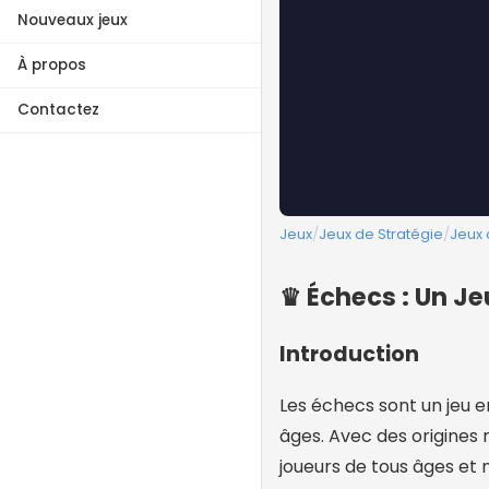
Nouveaux jeux
À propos
Contactez
Jeux
/
Jeux de Stratégie
/
Jeux
♛ Échecs : Un J
Introduction
Les échecs sont un jeu en
âges. Avec des origines 
joueurs de tous âges et