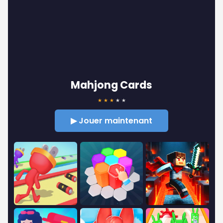
Mahjong Cards
★
★
★
★
★
▶ Jouer maintenant