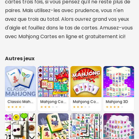
cartes trois fois, si vous pensez qu'il ne reste plus de
paires. Mais utilisez-les avec prudence, vous n'en
avez que trois au total. Alors ouvrez grand vos yeux
d'aigle et fouillez dans le tas de cartes. Amusez-vous
avec Mahjong Cartes en ligne et gratuitement ici!
Autres jeux
Classic Mahjong
Mahjong Connect Deluxe
Mahjong Connect
Mahjong 3D
★
★
★
★
★
★
★
★
★
★
★
★
★
★
★
★
★
★
★
★