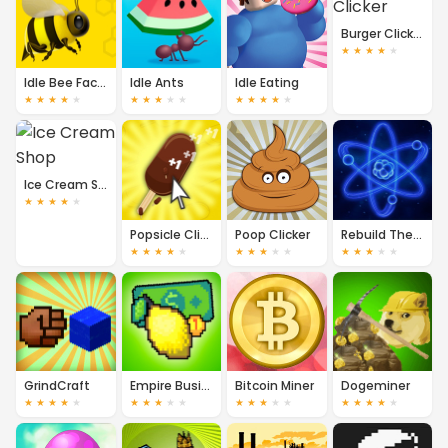
Burger Clicker
★
★
★
★
★
Idle Bee Factory
Idle Ants
Idle Eating
★
★
★
★
★
★
★
★
★
★
★
★
★
★
★
Ice Cream Shop
★
★
★
★
★
Popsicle Clicker
Poop Clicker
Rebuild The Universe
★
★
★
★
★
★
★
★
★
★
★
★
★
★
★
GrindCraft
Empire Business
Bitcoin Miner
Dogeminer
★
★
★
★
★
★
★
★
★
★
★
★
★
★
★
★
★
★
★
★