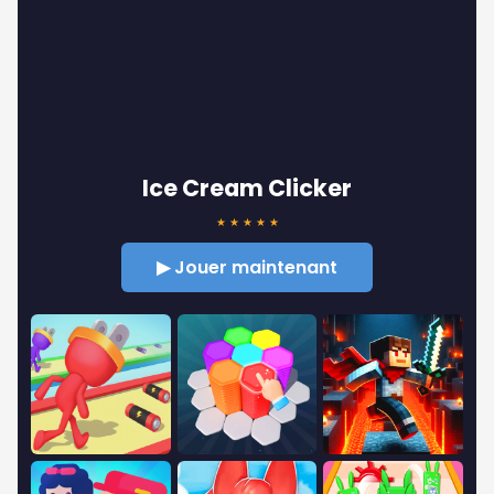
Ice Cream Clicker
★
★
★
★
★
▶ Jouer maintenant