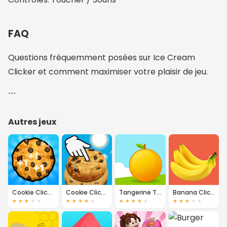
FAQ
Questions fréquemment posées sur Ice Cream
Clicker et comment maximiser votre plaisir de jeu.
```
Autres jeux
Cookie Clicker
Cookie Clicker 2
Tangerine Tycoon
Banana Clicker
★
★
★
★
★
★
★
★
★
★
★
★
★
★
★
★
★
★
★
★