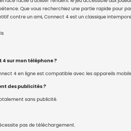
terface facile à utiliser rendent le jeu accessible aux joueu
étence. Que vous recherchiez une partie rapide pour pa
tif contre un ami, Connect 4 est un classique intemporel
is
t 4 sur mon téléphone ?
nnect 4 en ligne est compatible avec les appareils mobile
ent des publicités ?
totalement sans publicité.
e nécessite pas de téléchargement.