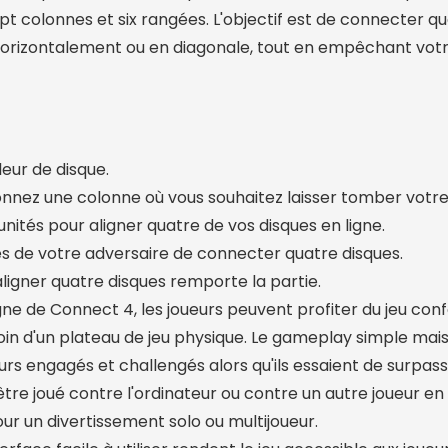
ept colonnes et six rangées. L'objectif est de connecter q
horizontalement ou en diagonale, tout en empêchant vot
leur de disque.
ionnez une colonne où vous souhaitez laisser tomber votre
unités pour aligner quatre de vos disques en ligne.
es de votre adversaire de connecter quatre disques.
aligner quatre disques remporte la partie.
gne de Connect 4, les joueurs peuvent profiter du jeu co
oin d'un plateau de jeu physique. Le gameplay simple mais 
eurs engagés et challengés alors qu'ils essaient de surpass
être joué contre l'ordinateur ou contre un autre joueur en 
ur un divertissement solo ou multijoueur.