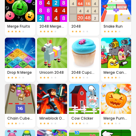
Merge Fruits
2048 Merge Numbers
2048
Snake Run
★
★
★
★
★
★
★
★
★
★
★
★
★
★
★
★
★
★
★
★
Drop N Merge
Unicorn 2048
2048 Cupcakes
Merge Cannon: Chicken Defense
★
★
★
★
★
★
★
★
★
★
★
★
★
★
★
★
★
★
★
★
Chain Cube: 2048 Merge
Mineblock Obby
Cow Clicker
Merge Pumpkin
★
★
★
★
★
★
★
★
★
★
★
★
★
★
★
★
★
★
★
★