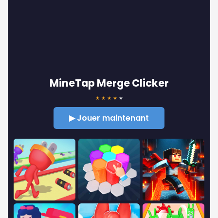
MineTap Merge Clicker
★
★
★
★
★
▶ Jouer maintenant