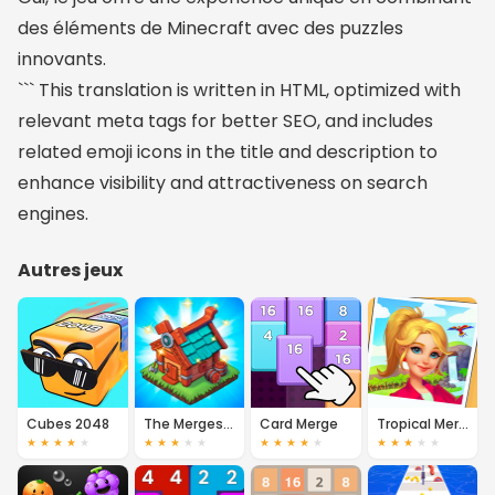
des éléments de Minecraft avec des puzzles
innovants.
``` This translation is written in HTML, optimized with
relevant meta tags for better SEO, and includes
related emoji icons in the title and description to
enhance visibility and attractiveness on search
engines.
Autres jeux
Cubes 2048
The Mergest Kingdom
Card Merge
Tropical Merge
★
★
★
★
★
★
★
★
★
★
★
★
★
★
★
★
★
★
★
★