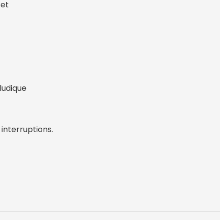
 et
ludique
interruptions.