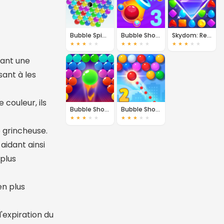
Bubble Spinner
Bubble Shooter 3
Skydom: Reforged
★
★
★
★
★
★
★
★
★
★
★
★
★
★
★
yant une
sant à les
couleur, ils
Bubble Shooter Pro 2
Bubble Shooter 2
★
★
★
★
★
★
★
★
★
★
 grincheuse.
aidant ainsi
 plus
en plus
'expiration du