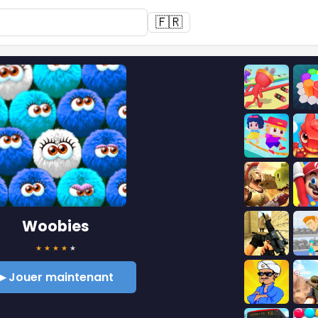
🇫🇷
Woobies
★
★
★
★
★
▶ Jouer maintenant