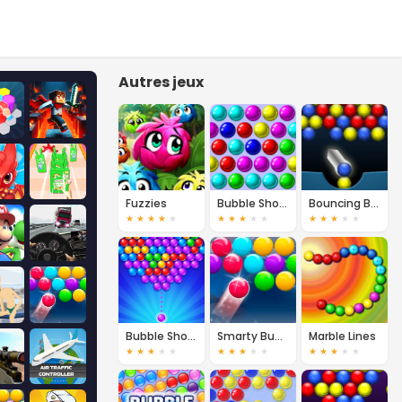
Autres jeux
Fuzzies
Bubble Shooter
Bouncing Balls
★
★
★
★
★
★
★
★
★
★
★
★
★
★
★
Bubble Shooter Pro
Smarty Bubbles
Marble Lines
★
★
★
★
★
★
★
★
★
★
★
★
★
★
★