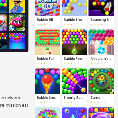
Bubble Hit
Bubble Shooter Classic
Bouncing Balls 2
★
★
★
★
★
★
★
★
★
★
★
★
★
★
★
Bubble Fall
Bubble Pop Classic
Arkadium's Bubble Shooter
★
★
★
★
★
★
★
★
★
★
★
★
★
★
★
un univers
Bubble Shooter FREE
Smarty Bubbles 2
Zuma
★
★
★
★
★
★
★
★
★
★
★
★
★
★
★
re mission est