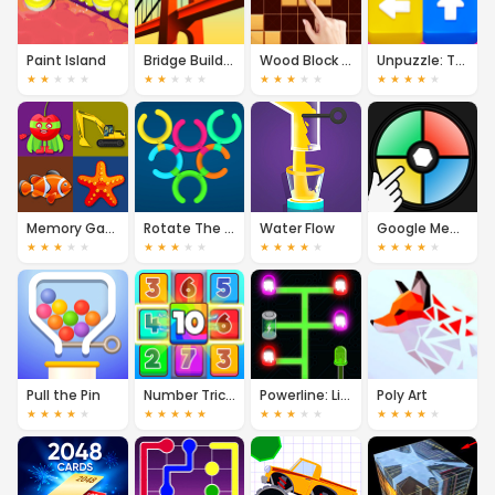
Paint Island
Bridge Builder
Wood Block Puzzle
Unpuzzle: Tap Away
★
★
★
★
★
★
★
★
★
★
★
★
★
★
★
★
★
★
★
★
Memory Game
Rotate The Rings
Water Flow
Google Memory
★
★
★
★
★
★
★
★
★
★
★
★
★
★
★
★
★
★
★
★
Pull the Pin
Number Tricky Puzzles
Powerline: Light the Bulbs
Poly Art
★
★
★
★
★
★
★
★
★
★
★
★
★
★
★
★
★
★
★
★