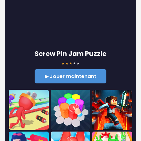
Screw Pin Jam Puzzle
★
★
★
★
★
▶ Jouer maintenant