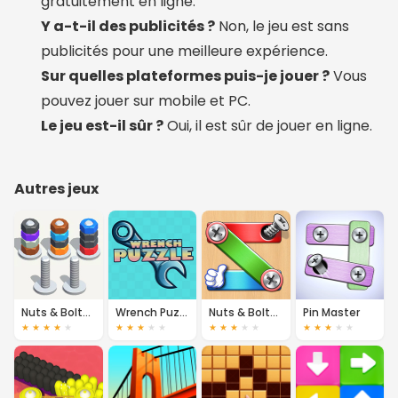
gratuitement en ligne.
Y a-t-il des publicités ?
Non, le jeu est sans
publicités pour une meilleure expérience.
Sur quelles plateformes puis-je jouer ?
Vous
pouvez jouer sur mobile et PC.
Le jeu est-il sûr ?
Oui, il est sûr de jouer en ligne.
Autres jeux
Nuts & Bolts: Sort
Wrench Puzzle
Nuts & Bolts - Screw Puzzle
Pin Master
★
★
★
★
★
★
★
★
★
★
★
★
★
★
★
★
★
★
★
★