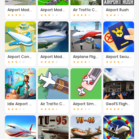
Airport Madness 3
Airport Madness
Air Traffic Chief 3D
Airport Rush
★
★
★
★
★
★
★
★
★
★
★
★
★
★
★
★
★
★
★
★
Airport Control
Airport Madness 4
Airplane Flight Pilot
Airport Security
★
★
★
★
★
★
★
★
★
★
★
★
★
★
★
★
★
★
★
★
Idle Airport Tycoon
Air Traffic Control
Airport Simulator
GeoFS Flight Simulator
★
★
★
★
★
★
★
★
★
★
★
★
★
★
★
★
★
★
★
★