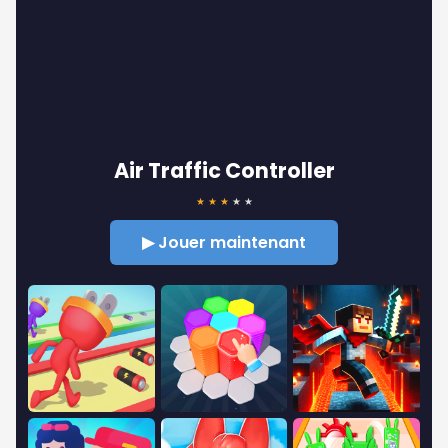
Air Traffic Controller
★
★
★
★
★
▶ Jouer maintenant