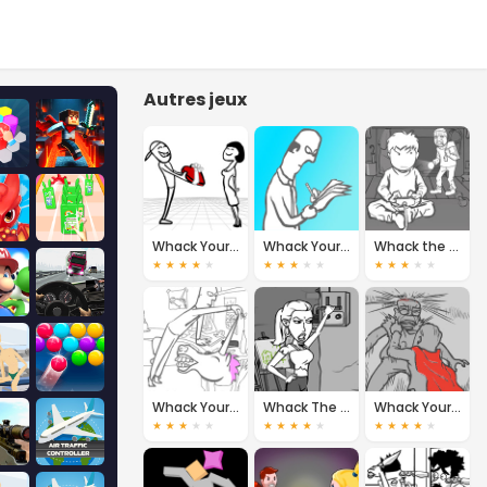
Autres jeux
Whack Your Ex
Whack Your Boss
Whack the Thief
★
★
★
★
★
★
★
★
★
★
★
★
★
★
★
Whack Your Boss 2
Whack The Serial Killer
Whack Your Boss Superhero
★
★
★
★
★
★
★
★
★
★
★
★
★
★
★