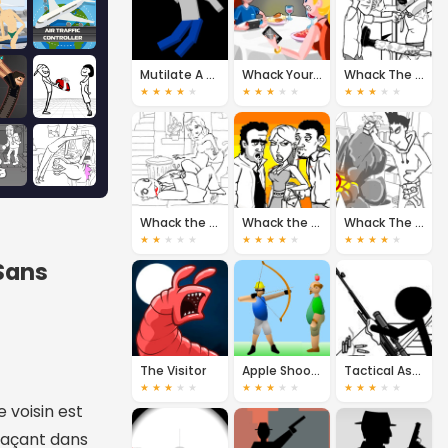
Mutilate A Doll 2
Whack Your Ex 2
Whack The Burglars
★
★
★
★
★
★
★
★
★
★
★
★
★
★
★
Whack the Cheater
Whack the Creeps
Whack The Terrorist
★
★
★
★
★
★
★
★
★
★
★
★
★
★
★
Sans
The Visitor
Apple Shooter
Tactical Assassin 2
★
★
★
★
★
★
★
★
★
★
★
★
★
★
★
 voisin est
gaçant dans