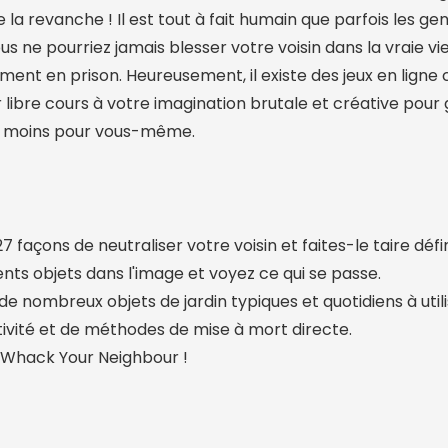
de la revanche ! Il est tout à fait humain que parfois les ge
s ne pourriez jamais blesser votre voisin dans la vraie vi
ent en prison. Heureusement, il existe des jeux en ligne
er libre cours à votre imagination brutale et créative pour
 le moins pour vous-même.
27 façons de neutraliser votre voisin et faites-le taire déf
rents objets dans l'image et voyez ce qui se passe.
e nombreux objets de jardin typiques et quotidiens à utili
ivité et de méthodes de mise à mort directe.
Whack Your Neighbour !