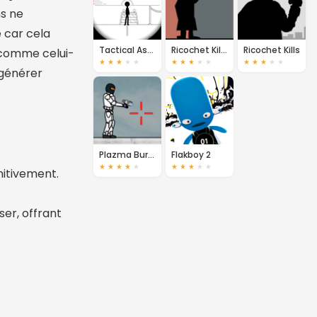
ns ne
e car cela
Tactical Assassin
Ricochet Kills 2
Ricochet Kills
 comme celui-
★
★
★
★
★
★
★
★
★
★
★
★
★
★
★
 générer
Plazma Burst
Flakboy 2
★
★
★
★
★
★
★
★
★
★
initivement.
ser, offrant