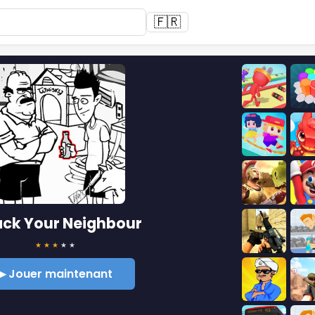
🇫🇷
ck Your Neighbour
★
★
★
★
★
▶ Jouer maintenant