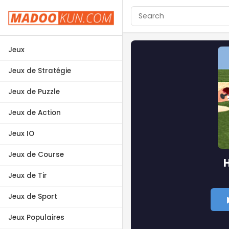
Jeux
Jeux de Stratégie
Jeux de Puzzle
Jeux de Action
Jeux IO
Jeux de Course
Jeux de Tir
Jeux de Sport
Jeux Populaires