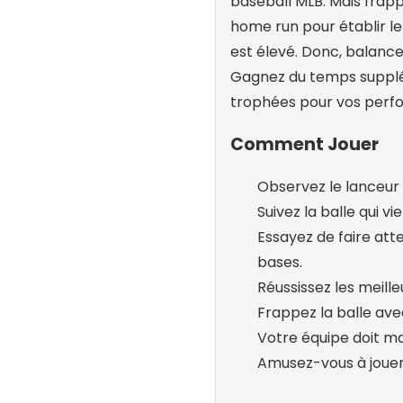
baseball MLB. Mais frappe
home run pour établir le 
est élevé. Donc, balanc
Gagnez du temps supplé
trophées pour vos perf
Comment Jouer
Observez le lanceur 
Suivez la balle qui 
Essayez de faire atte
bases.
Réussissez les meill
Frappez la balle ave
Votre équipe doit ma
Amusez-vous à jouer