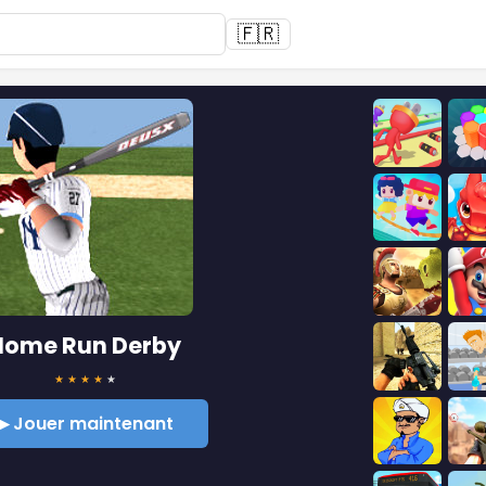
🇫🇷
Home Run Derby
★
★
★
★
★
▶ Jouer maintenant