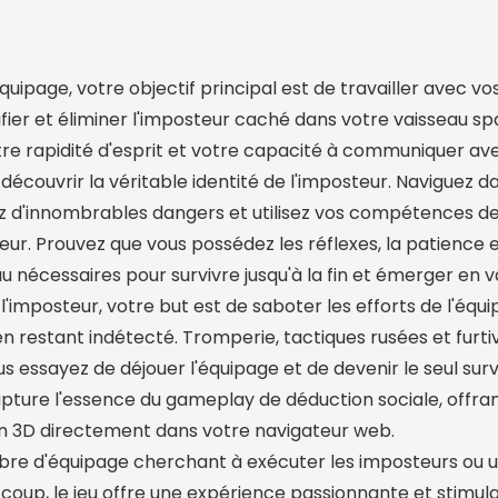
ipage, votre objectif principal est de travailler avec vo
er et éliminer l'imposteur caché dans votre vaisseau spa
otre rapidité d'esprit et votre capacité à communiquer av
découvrir la véritable identité de l'imposteur. Naviguez d
vez d'innombrables dangers et utilisez vos compétences d
ur. Prouvez que vous possédez les réflexes, la patience e
 nécessaires pour survivre jusqu'à la fin et émerger en v
 l'imposteur, votre but est de saboter les efforts de l'équi
en restant indétecté. Tromperie, tactiques rusées et furti
us essayez de déjouer l'équipage et de devenir le seul surv
pture l'essence du gameplay de déduction sociale, offra
n 3D directement dans votre navigateur web.
re d'équipage cherchant à exécuter les imposteurs ou 
oup, le jeu offre une expérience passionnante et stimula