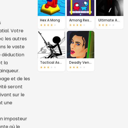
Hex A Mong
Among Rescue
Ultimate Assassin 2
s
★
★
★
★
★
★
★
★
★
★
★
★
★
★
★
tial. Votre
ec les autres
ans le vaste
e déduction
t la
Tactical Assassin 3
Deadly Venom 3
★
★
★
★
★
★
★
★
★
★
ainqueur.
page et de les
vité seront
ivant sur le
nt une
un imposteur
nte où le