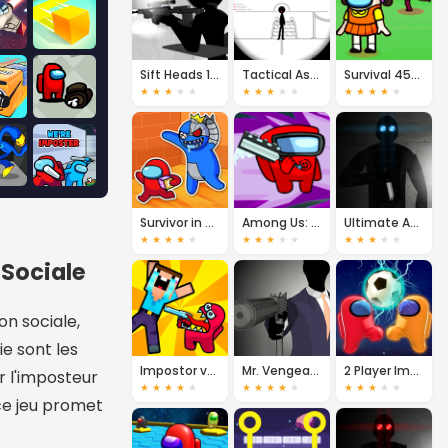
Sift Heads 1: Remasterized
Tactical Assassin
Survival 456 But It's Impostor
★
★
★
★
★
★
★
★
★
★
★
★
★
★
★
Survivor in Rainbow Monster
Among Us: Hide or Seek
Ultimate Assassin 3
★
★
★
★
★
★
★
★
★
★
★
★
★
★
★
Sociale
n sociale,
ie sont les
Impostor vs Noob
Mr. Vengeance 2
2 Player Imposter Soccer
 l'imposteur
★
★
★
★
★
★
★
★
★
★
★
★
★
★
★
 ce jeu promet