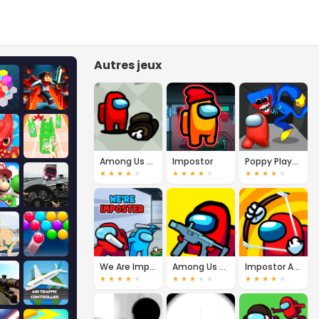
Autres jeux
Among Us Online
Impostor
Poppy Playtime Imposter
★
★
★
★
★
★
★
★
★
★
★
★
★
★
★
We Are Impostors: Kill Together
Among Us Crazy Shooter
Impostor Archer War
★
★
★
★
★
★
★
★
★
★
★
★
★
★
★