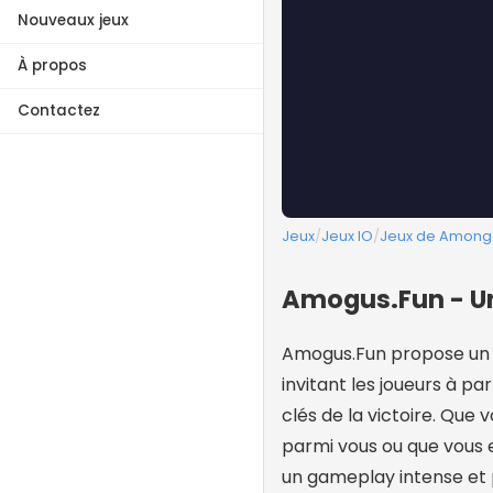
Nouveaux jeux
À propos
Contactez
Jeux
/
Jeux IO
/
Jeux de Among
Amogus.Fun - Un
Amogus.Fun propose un r
invitant les joueurs à pa
clés de la victoire. Qu
parmi vous ou que vous e
un gameplay intense et 