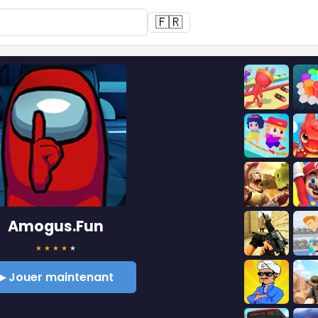
🇫🇷
Amogus.Fun
★
★
★
★
★
▶ Jouer maintenant