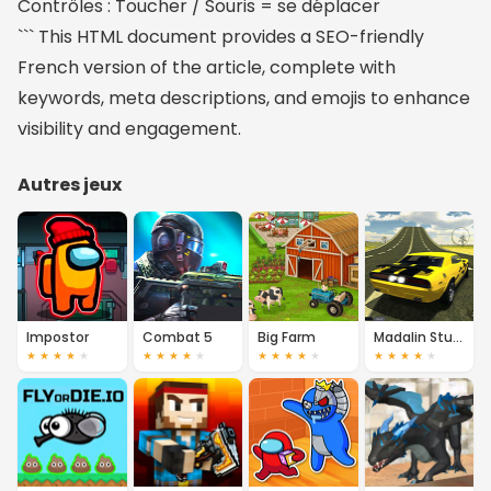
Contrôles : Toucher / Souris = se déplacer
``` This HTML document provides a SEO-friendly
French version of the article, complete with
keywords, meta descriptions, and emojis to enhance
visibility and engagement.
Autres jeux
Impostor
Combat 5
Big Farm
Madalin Stunt Cars 2
★
★
★
★
★
★
★
★
★
★
★
★
★
★
★
★
★
★
★
★