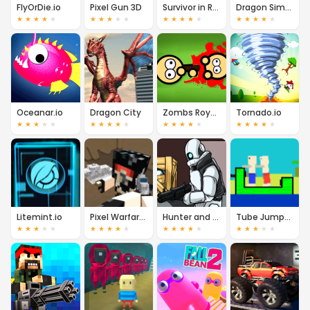
FlyOrDie.io
Pixel Gun 3D
Survivor in Rainbow Monster
Dragon Simulator
★
★
★
★
★
★
★
★
★
★
★
★
★
★
★
★
★
★
★
★
Oceanar.io
Dragon City
Zombs Royale
Tornado.io
★
★
★
★
★
★
★
★
★
★
★
★
★
★
★
★
★
★
★
★
Litemint.io
Pixel Warfare 2
Hunter and Props
Tube Jumpers
★
★
★
★
★
★
★
★
★
★
★
★
★
★
★
★
★
★
★
★