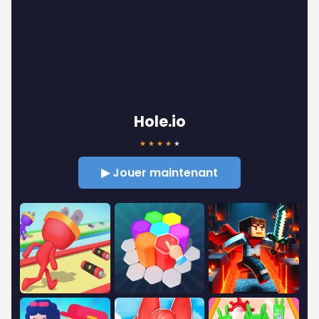
Hole.io
★
★
★
★
★
▶ Jouer maintenant