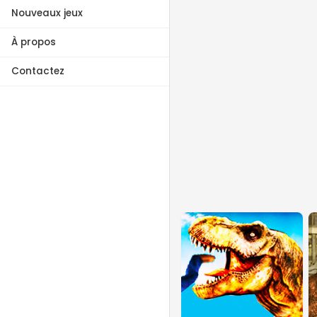
Nouveaux jeux
À propos
Contactez