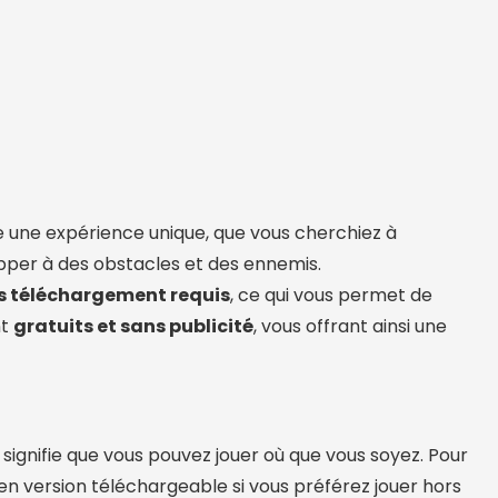
e une expérience unique, que vous cherchiez à
per à des obstacles et des ennemis.
ns téléchargement requis
, ce qui vous permet de
nt
gratuits et sans publicité
, vous offrant ainsi une
i signifie que vous pouvez jouer où que vous soyez. Pour
n version téléchargeable si vous préférez jouer hors