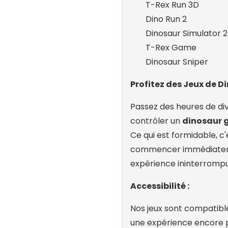
T-Rex Run 3D
Dino Run 2
Dinosaur Simulator 2
T-Rex Game
Dinosaur Sniper
Profitez des Jeux de Di
Passez des heures de di
contrôler un
dinosaur 
Ce qui est formidable, c
commencer immédiatemen
expérience ininterromp
Accessibilité :
Nos jeux sont compatibl
une expérience encore pl