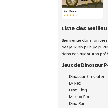
Rex Racer
★
★
★
★
★
Liste des Meille
Bienvenue dans l'univers
des jeux les plus populai
dans ces aventures préh
Jeux de Dinosaur Po
Dinosaur Simulator
LA Rex
Dino Digg
Mexico Rex
Dino Run