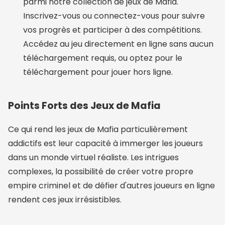
parmi notre collection de jeux de Mafia.
Inscrivez-vous ou connectez-vous pour suivre
vos progrès et participer à des compétitions.
Accédez au jeu directement en ligne sans aucun
téléchargement requis, ou optez pour le
téléchargement pour jouer hors ligne.
Points Forts des Jeux de Mafia
Ce qui rend les jeux de Mafia particulièrement
addictifs est leur capacité à immerger les joueurs
dans un monde virtuel réaliste. Les intrigues
complexes, la possibilité de créer votre propre
empire criminel et de défier d'autres joueurs en ligne
rendent ces jeux irrésistibles.