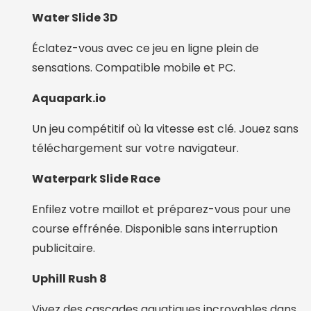
Water Slide 3D
Éclatez-vous avec ce jeu en ligne plein de
sensations. Compatible mobile et PC.
Aquapark.io
Un jeu compétitif où la vitesse est clé. Jouez sans
téléchargement sur votre navigateur.
Waterpark Slide Race
Enfilez votre maillot et préparez-vous pour une
course effrénée. Disponible sans interruption
publicitaire.
Uphill Rush 8
Vivez des cascades aquatiques incroyables dans