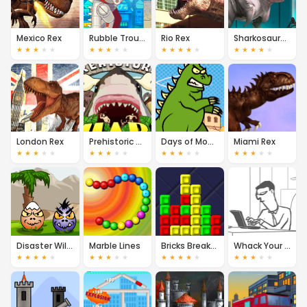
Mexico Rex
Rubble Trouble Tokyo
Rio Rex
Sharkosaurus Rampage
★
★
★
★
★
★
★
★
★
★
★
★
★
★
★
★
★
★
★
★
London Rex
Prehistoric Shark
Days of Monsters
Miami Rex
★
★
★
★
★
★
★
★
★
★
★
★
★
★
★
★
★
★
★
★
Disaster Will Strike
Marble Lines
Bricks Breaking
Whack Your PC
★
★
★
★
★
★
★
★
★
★
★
★
★
★
★
★
★
★
★
★