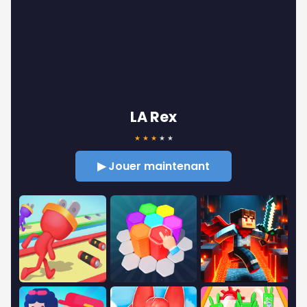
LA Rex
★
★
★
★
★
▶ Jouer maintenant