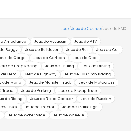
Jeux
/
Jeux de Course
/
Jeux de BMX
de Ambulance
Jeux de Assassin
Jeux de ATV
 de Buggy
Jeux de Bulldozer
Jeux de Bus
Jeux de Car
eux de Cargo
Jeux de Cartoon
Jeux de Cop
Jeux de Drag Racing
Jeux de Drifting
Jeux de Driving
 de Hero
Jeux de Highway
Jeux de Hill Climb Racing
ux de Mario
Jeux de Monster Truck
Jeux de Motocross
Offroad
Jeux de Parking
Jeux de Pickup Truck
ux de Riding
Jeux de Roller Coaster
Jeux de Russian
Tow Truck
Jeux de Tractor
Jeux de Traffic Light
l
Jeux de Water Slide
Jeux de Wheelie