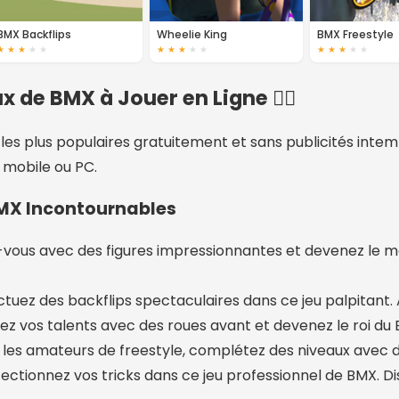
BMX Backflips
Wheelie King
BMX Freestyle
★
★
★
★
★
★
★
★
★
★
★
★
★
★
★
x de BMX à Jouer en Ligne 🚴‍♂️
les plus populaires gratuitement et sans publicités intemp
 mobile ou PC.
BMX Incontournables
z-vous avec des figures impressionnantes et devenez le m
ectuez des backflips spectaculaires dans ce jeu palpitant.
vez vos talents avec des roues avant et devenez le roi du 
r les amateurs de freestyle, complétez des niveaux avec d
fectionnez vos tricks dans ce jeu professionnel de BMX. Di