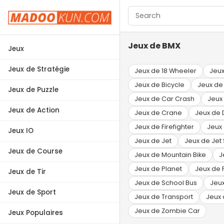
Jeux de BMX
Jeux
Jeux de Stratégie
Jeux de 18 Wheeler
Jeux
Jeux de Bicycle
Jeux de
Jeux de Puzzle
Jeux de Car Crash
Jeux
Jeux de Action
Jeux de Crane
Jeux de 
Jeux de Firefighter
Jeux 
Jeux IO
Jeux de Jet
Jeux de Jet 
Jeux de Course
Jeux de Mountain Bike
J
Jeux de Planet
Jeux de 
Jeux de Tir
Jeux de School Bus
Jeu
Jeux de Sport
Jeux de Transport
Jeux 
Jeux de Zombie Car
Jeux Populaires