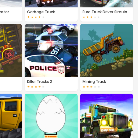
rator
Garbage Truck
Euro Truck Driver Simulator
★
★
★
★
★
★
★
★
★
★
Killer Trucks 2
Mining Truck
★
★
★
★
★
★
★
★
★
★