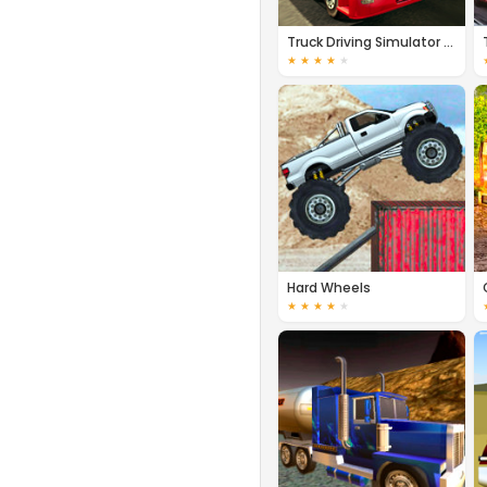
Truck Driving Simulator Game
★
★
★
★
★
Hard Wheels
★
★
★
★
★