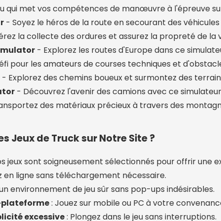
eu qui met vos compétences de manœuvre à l'épreuve sur
r
- Soyez le héros de la route en secourant des véhicules
rez la collecte des ordures et assurez la propreté de la vi
Simulator
- Explorez les routes d'Europe dans ce simulateu
fi pour les amateurs de courses techniques et d'obstacles 
- Explorez des chemins boueux et surmontez des terrains d
ator
- Découvrez l'avenir des camions avec ce simulateur 
ansportez des matériaux précieux à travers des montagne
s Jeux de Truck sur Notre Site ?
os jeux sont soigneusement sélectionnés pour offrir une e
z en ligne sans téléchargement nécessaire.
d'un environnement de jeu sûr sans pop-ups indésirables.
i-plateforme
: Jouez sur mobile ou PC à votre convenanc
licité excessive
: Plongez dans le jeu sans interruptions.