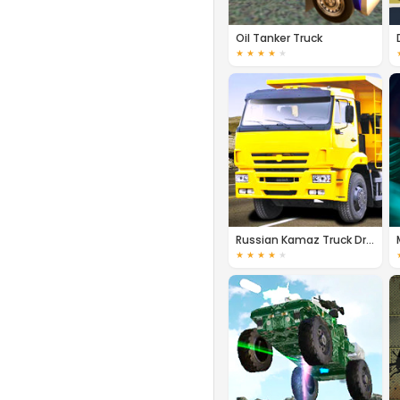
Oil Tanker Truck
★
★
★
★
★
Russian Kamaz Truck Driver
★
★
★
★
★