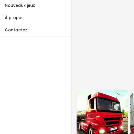
Nouveaux jeux
À propos
Contactez