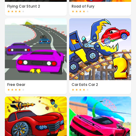
Flying Car Stunt 2
Road of Fury
★
★
★
★
★
★
★
★
★
★
Free Gear
Car Eats Car 2
★
★
★
★
★
★
★
★
★
★