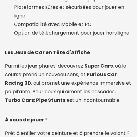
Plateformes sûres et sécurisées pour jouer en
ligne
Compatibilité avec Mobile et PC
Option de téléchargement pour jouer hors ligne
Les Jeux de Car en Tête d'Affiche
Parmi les jeux phares, découvrez
Super Cars
, où la
course prend un nouveau sens, et
Furious Car
Racing 3D
, qui promet une expérience immersive et
palpitante. Pour ceux qui aiment les cascades,
Turbo Cars: Pipe Stunts
est un incontournable.
À vous de jouer !
Prêt à enfiler votre ceinture et à prendre le volant ?