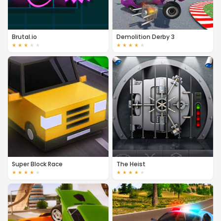
Brutal.io
Demolition Derby 3
★
★
★
★
★
★
★
★
★
★
Super Block Race
The Heist
★
★
★
★
★
★
★
★
★
★