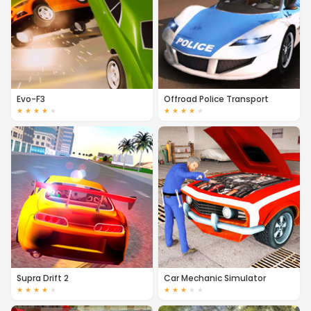
Evo-F3
Offroad Police Transport
★
★
★
★
★
★
★
★
★
★
Supra Drift 2
Car Mechanic Simulator
★
★
★
★
★
★
★
★
★
★