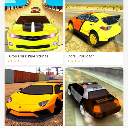
Turbo Cars: Pipe Stunts
Cars Simulator
★
★
★
★
★
★
★
★
★
★