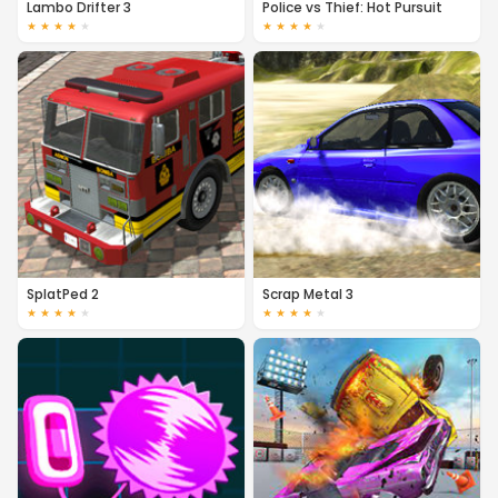
Lambo Drifter 3
Police vs Thief: Hot Pursuit
★
★
★
★
★
★
★
★
★
★
SplatPed 2
Scrap Metal 3
★
★
★
★
★
★
★
★
★
★