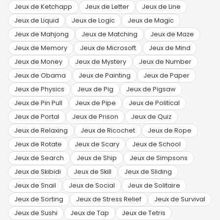
Jeux de Ketchapp
Jeux de Letter
Jeux de Line
Jeux de Liquid
Jeux de Logic
Jeux de Magic
Jeux de Mahjong
Jeux de Matching
Jeux de Maze
Jeux de Memory
Jeux de Microsoft
Jeux de Mind
Jeux de Money
Jeux de Mystery
Jeux de Number
Jeux de Obama
Jeux de Painting
Jeux de Paper
Jeux de Physics
Jeux de Pig
Jeux de Pigsaw
Jeux de Pin Pull
Jeux de Pipe
Jeux de Political
Jeux de Portal
Jeux de Prison
Jeux de Quiz
Jeux de Relaxing
Jeux de Ricochet
Jeux de Rope
Jeux de Rotate
Jeux de Scary
Jeux de School
Jeux de Search
Jeux de Ship
Jeux de Simpsons
Jeux de Skibidi
Jeux de Skill
Jeux de Sliding
Jeux de Snail
Jeux de Social
Jeux de Solitaire
Jeux de Sorting
Jeux de Stress Relief
Jeux de Survival
Jeux de Sushi
Jeux de Tap
Jeux de Tetris