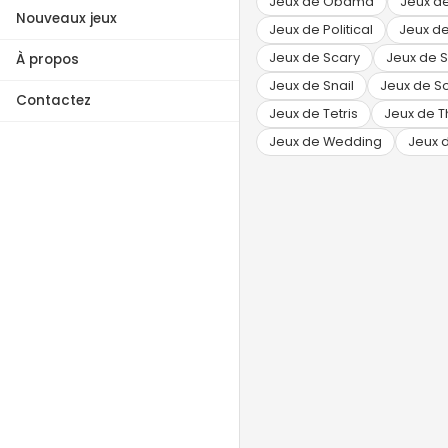
Jeux de Obama
Jeux de
Nouveaux jeux
Jeux de Political
Jeux de
Jeux de Scary
Jeux de 
À propos
Jeux de Snail
Jeux de So
Contactez
Jeux de Tetris
Jeux de T
Jeux de Wedding
Jeux 