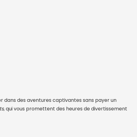
er dans des aventures captivantes sans payer un
ts
, qui vous promettent des heures de divertissement