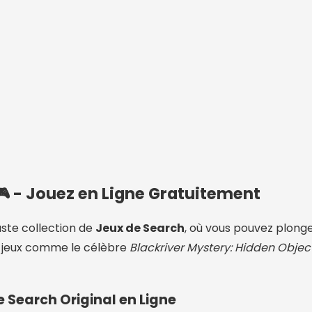
🎮 - Jouez en Ligne Gratuitement
ste collection de
Jeux de Search
, où vous pouvez plong
 jeux comme le célèbre
Blackriver Mystery: Hidden Objec
e Search Original en Ligne