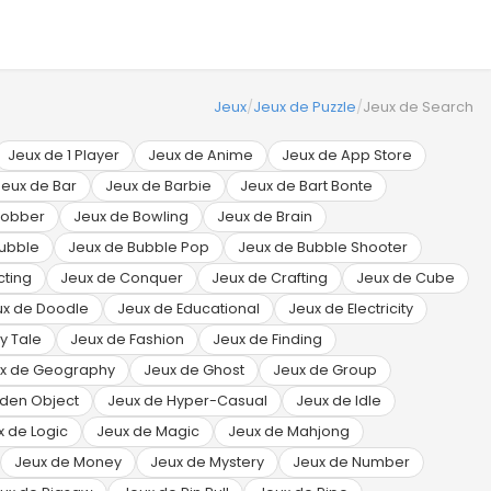
Jeux
/
Jeux de Puzzle
/
Jeux de Search
Jeux de 1 Player
Jeux de Anime
Jeux de App Store
Jeux de Bar
Jeux de Barbie
Jeux de Bart Bonte
Robber
Jeux de Bowling
Jeux de Brain
Bubble
Jeux de Bubble Pop
Jeux de Bubble Shooter
cting
Jeux de Conquer
Jeux de Crafting
Jeux de Cube
ux de Doodle
Jeux de Educational
Jeux de Electricity
y Tale
Jeux de Fashion
Jeux de Finding
x de Geography
Jeux de Ghost
Jeux de Group
dden Object
Jeux de Hyper-Casual
Jeux de Idle
x de Logic
Jeux de Magic
Jeux de Mahjong
Jeux de Money
Jeux de Mystery
Jeux de Number