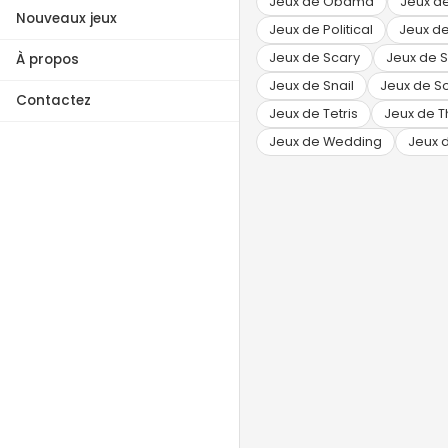
Jeux de Obama
Jeux de
Nouveaux jeux
Jeux de Political
Jeux de
Jeux de Scary
Jeux de 
À propos
Jeux de Snail
Jeux de So
Contactez
Jeux de Tetris
Jeux de T
Jeux de Wedding
Jeux 