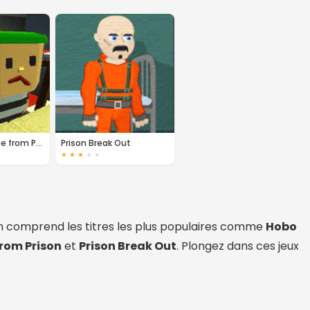
KoGaMa: Escape from Prison
Prison Break Out
★
★
★
★
★
on comprend les titres les plus populaires comme
Hobo
rom Prison
et
Prison Break Out
. Plongez dans ces jeux