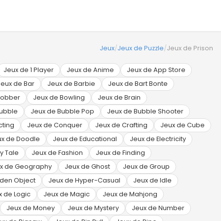
Jeux
/
Jeux de Puzzle
/
Jeux de Prison
Jeux de 1 Player
Jeux de Anime
Jeux de App Store
Jeux de Bar
Jeux de Barbie
Jeux de Bart Bonte
Robber
Jeux de Bowling
Jeux de Brain
Bubble
Jeux de Bubble Pop
Jeux de Bubble Shooter
cting
Jeux de Conquer
Jeux de Crafting
Jeux de Cube
ux de Doodle
Jeux de Educational
Jeux de Electricity
y Tale
Jeux de Fashion
Jeux de Finding
x de Geography
Jeux de Ghost
Jeux de Group
dden Object
Jeux de Hyper-Casual
Jeux de Idle
x de Logic
Jeux de Magic
Jeux de Mahjong
Jeux de Money
Jeux de Mystery
Jeux de Number