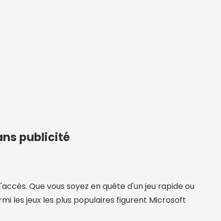
ans publicité
d'accès. Que vous soyez en quête d'un jeu rapide ou
i les jeux les plus populaires figurent Microsoft