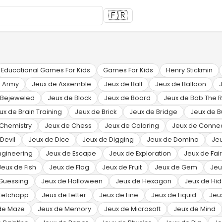
🇫🇷
Educational Games For Kids
Games For Kids
Henry Stickmin
e Army
Jeux de Assemble
Jeux de Ball
Jeux de Balloon
 Bejeweled
Jeux de Block
Jeux de Board
Jeux de Bob The 
ux de Brain Training
Jeux de Brick
Jeux de Bridge
Jeux de 
 Chemistry
Jeux de Chess
Jeux de Coloring
Jeux de Conne
Devil
Jeux de Dice
Jeux de Digging
Jeux de Domino
Je
ngineering
Jeux de Escape
Jeux de Exploration
Jeux de Fair
Jeux de Fish
Jeux de Flag
Jeux de Fruit
Jeux de Gem
Jeu
Guessing
Jeux de Halloween
Jeux de Hexagon
Jeux de Hi
Ketchapp
Jeux de Letter
Jeux de Line
Jeux de Liquid
Jeu
de Maze
Jeux de Memory
Jeux de Microsoft
Jeux de Mind