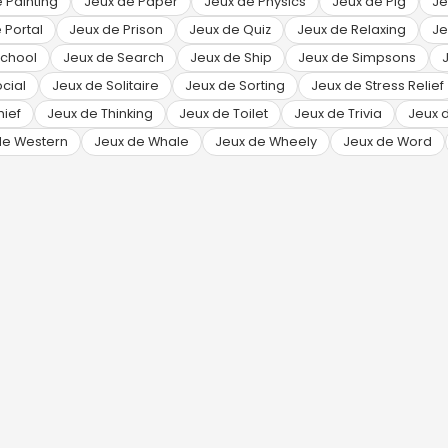
 Painting
Jeux de Paper
Jeux de Physics
Jeux de Pig
Je
 Portal
Jeux de Prison
Jeux de Quiz
Jeux de Relaxing
Je
School
Jeux de Search
Jeux de Ship
Jeux de Simpsons
cial
Jeux de Solitaire
Jeux de Sorting
Jeux de Stress Relief
hief
Jeux de Thinking
Jeux de Toilet
Jeux de Trivia
Jeux d
de Western
Jeux de Whale
Jeux de Wheely
Jeux de Word