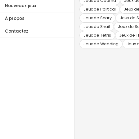
Jeux de Obama
Jeux de
Nouveaux jeux
Jeux de Political
Jeux de
Jeux de Scary
Jeux de 
À propos
Jeux de Snail
Jeux de So
Contactez
Jeux de Tetris
Jeux de T
Jeux de Wedding
Jeux 