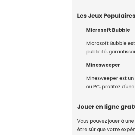
Les Jeux Populaire
Microsoft Bubble
Microsoft Bubble est
publicité, garantiss
Minesweeper
Minesweeper est un j
ou PC, profitez d'une
Jouer en ligne gra
Vous pouvez jouer à une 
être sûr que votre expér