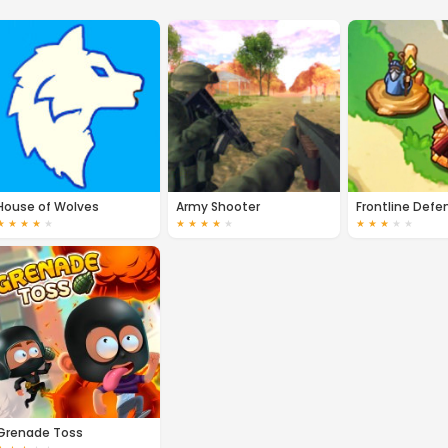
House of Wolves
Army Shooter
Frontline Defe
★
★
★
★
★
★
★
★
★
★
★
★
★
★
★
Grenade Toss