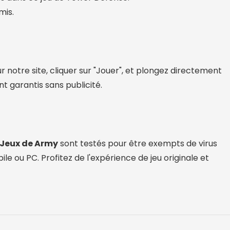
mis.
sur notre site, cliquer sur "Jouer", et plongez directement
t garantis sans publicité.
Jeux de Army
sont testés pour être exempts de virus
le ou PC. Profitez de l'expérience de jeu originale et