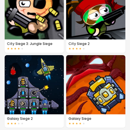
City Siege 3: Jungle Siege
City Siege 2
★
★
★
★
★
★
★
★
★
★
Galaxy Siege 2
Galaxy Siege
★
★
★
★
★
★
★
★
★
★