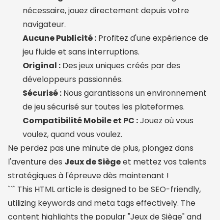
nécessaire, jouez directement depuis votre
navigateur.
Aucune Publicité :
Profitez d'une expérience de
jeu fluide et sans interruptions.
Original :
Des jeux uniques créés par des
développeurs passionnés.
Sécurisé :
Nous garantissons un environnement
de jeu sécurisé sur toutes les plateformes.
Compatibilité Mobile et PC :
Jouez où vous
voulez, quand vous voulez.
Ne perdez pas une minute de plus, plongez dans
l'aventure des
Jeux de Siège
et mettez vos talents
stratégiques à l'épreuve dès maintenant !
``` This HTML article is designed to be SEO-friendly,
utilizing keywords and meta tags effectively. The
content highlights the popular "Jeux de Siège" and