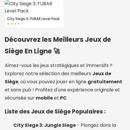
City Siege 3: FUBAR Level Pack
★
★
★
★
★
Découvrez les Meilleurs Jeux de
Siège En Ligne 🚀
Aimez-vous les jeux stratégiques et immersifs ?
Explorez notre sélection des meilleurs
Jeux de
Siège
, où vous pouvez jouer en ligne
gratuitement
et sans pub ! Profitez d'une expérience originale et
sécurisée sur
mobile
et
PC
.
Liste des Jeux de Siège Populaires :
City Siege 3: Jungle Siege
- Plongez dans la