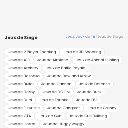
Jeux
/
Jeux de Tir
/
Jeux de Siege
Jeux de Siege
Jeux de 2 Player Shooting
Jeux de 3D Shooting
Jeux de A10
Jeux de Airplane
Jeux de Animal Hunting
Jeux de Archery
Jeux de Battle Royale
Jeux de Bazooka
Jeux de Bow and Arrow
Jeux de Bullet
Jeux de Cannon
Jeux de Defense
Jeux de Derby
Jeux de DOOM
Jeux de Duck
Jeux de Duel
Jeux de Fortnite
Jeux de FPS
Jeux de Futuristic
Jeux de Gangster
Jeux de Granny
Jeux de GTA
Jeux de Gun
Jeux de Gun Building
Jeux de Horror
Jeux de Huggy Wuggy