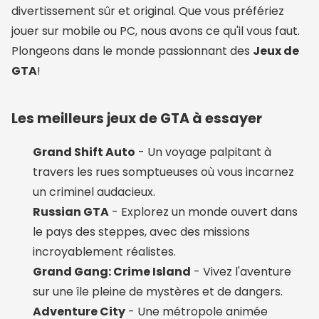
divertissement sûr et original. Que vous préfériez
jouer sur mobile ou PC, nous avons ce qu'il vous faut.
Plongeons dans le monde passionnant des
Jeux de
GTA
!
Les meilleurs jeux de GTA à essayer
Grand Shift Auto
- Un voyage palpitant à
travers les rues somptueuses où vous incarnez
un criminel audacieux.
Russian GTA
- Explorez un monde ouvert dans
le pays des steppes, avec des missions
incroyablement réalistes.
Grand Gang: Crime Island
- Vivez l'aventure
sur une île pleine de mystères et de dangers.
Adventure City
- Une métropole animée