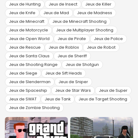
Jeux de Hunting
Jeux de Insect
Jeux de Killer
Jeux de Knife
Jeux de Mad
Jeux de Madness
Jeux de Minecraft
Jeux de Minecraft Shooting
Jeux de Motorcycle
Jeux de Multiplayer Shooting
Jeux de Open World
Jeux de Pirate
Jeux de Police
Jeux de Rescue
Jeux de Roblox
Jeux de Robot
Jeux de Santa Claus
Jeux de Sheriff
Jeux de Shooting Range
Jeux de Shotgun
Jeux de Siege
Jeux de Sift Heads
Jeux de Slenderman
Jeux de Sniper
Jeux de Spaceship
Jeux de Star Wars
Jeux de Super
Jeux de SWAT
Jeux de Tank
Jeux de Target Shooting
Jeux de Zombie Shooting