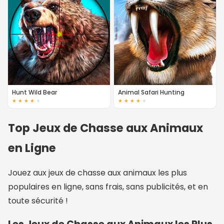
Hunt Wild Bear
Animal Safari Hunting
★
★
★
★
★
★
★
★
★
★
Top Jeux de Chasse aux Animaux
en Ligne
Jouez aux jeux de chasse aux animaux les plus
populaires en ligne, sans frais, sans publicités, et en
toute sécurité !