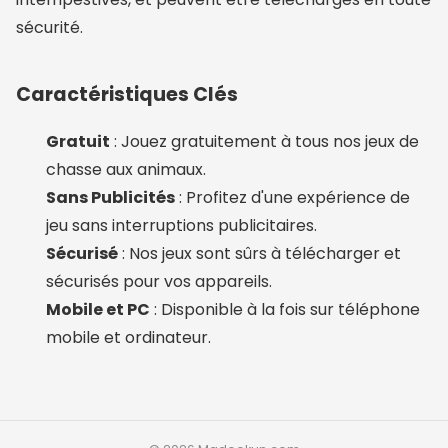
sécurité.
Caractéristiques Clés
Gratuit
: Jouez gratuitement à tous nos jeux de
chasse aux animaux.
Sans Publicités
: Profitez d'une expérience de
jeu sans interruptions publicitaires.
Sécurisé
: Nos jeux sont sûrs à télécharger et
sécurisés pour vos appareils.
Mobile et PC
: Disponible à la fois sur téléphone
mobile et ordinateur.