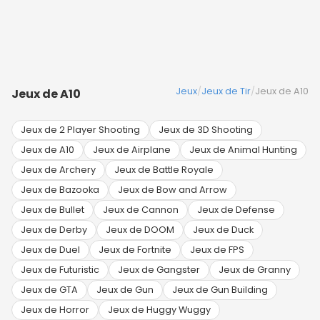
Jeux
/
Jeux de Tir
/
Jeux de A10
Jeux de A10
Jeux de 2 Player Shooting
Jeux de 3D Shooting
Jeux de A10
Jeux de Airplane
Jeux de Animal Hunting
Jeux de Archery
Jeux de Battle Royale
Jeux de Bazooka
Jeux de Bow and Arrow
Jeux de Bullet
Jeux de Cannon
Jeux de Defense
Jeux de Derby
Jeux de DOOM
Jeux de Duck
Jeux de Duel
Jeux de Fortnite
Jeux de FPS
Jeux de Futuristic
Jeux de Gangster
Jeux de Granny
Jeux de GTA
Jeux de Gun
Jeux de Gun Building
Jeux de Horror
Jeux de Huggy Wuggy