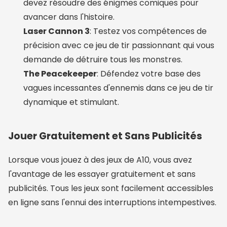
devez résoudre des énigmes comiques pour
avancer dans l'histoire.
Laser Cannon 3
: Testez vos compétences de
précision avec ce jeu de tir passionnant qui vous
demande de détruire tous les monstres.
The Peacekeeper
: Défendez votre base des
vagues incessantes d'ennemis dans ce jeu de tir
dynamique et stimulant.
Jouer Gratuitement et Sans Publicités
Lorsque vous jouez à des jeux de A10, vous avez
l'avantage de les essayer gratuitement et sans
publicités. Tous les jeux sont facilement accessibles
en ligne sans l'ennui des interruptions intempestives.