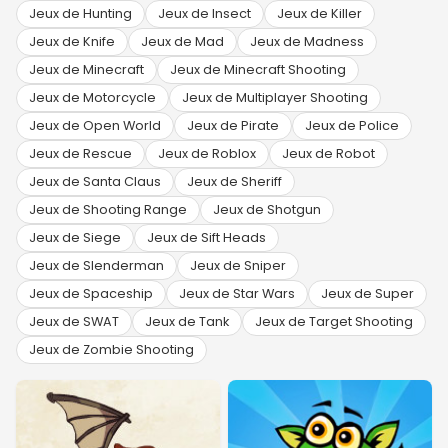
Jeux de Hunting
Jeux de Insect
Jeux de Killer
Jeux de Knife
Jeux de Mad
Jeux de Madness
Jeux de Minecraft
Jeux de Minecraft Shooting
Jeux de Motorcycle
Jeux de Multiplayer Shooting
Jeux de Open World
Jeux de Pirate
Jeux de Police
Jeux de Rescue
Jeux de Roblox
Jeux de Robot
Jeux de Santa Claus
Jeux de Sheriff
Jeux de Shooting Range
Jeux de Shotgun
Jeux de Siege
Jeux de Sift Heads
Jeux de Slenderman
Jeux de Sniper
Jeux de Spaceship
Jeux de Star Wars
Jeux de Super
Jeux de SWAT
Jeux de Tank
Jeux de Target Shooting
Jeux de Zombie Shooting