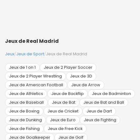
Jeux de Real Madrid
Jeux
/
Jeux de Sport
/
Jeux de Real Madrid
Jeux de 1 on 1
Jeux de 2 Player Soccer
Jeux de 2 Player Wrestling
Jeux de 3D
Jeux de American Football
Jeux de Arrow
Jeux de Athletics
Jeux de Backflip
Jeux de Badminton
Jeux de Baseball
Jeux de Bat
Jeux de Bat and Ball
Jeux de Boxing
Jeux de Cricket
Jeux de Dart
Jeux de Dunking
Jeux de Euro
Jeux de Fighting
Jeux de Fishing
Jeux de Free Kick
Jeux de Goalkeeper
Jeux de Golf