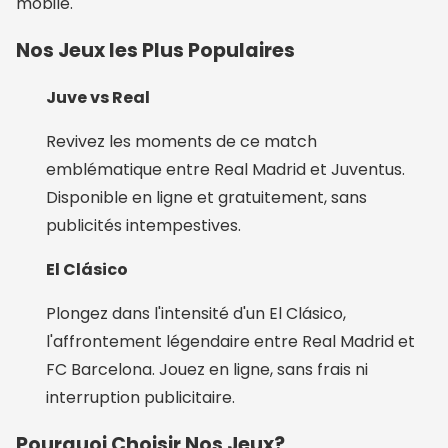
mobile.
Nos Jeux les Plus Populaires
Juve vs Real
Revivez les moments de ce match
emblématique entre Real Madrid et Juventus.
Disponible en ligne et gratuitement, sans
publicités intempestives.
El Clásico
Plongez dans l'intensité d'un El Clásico,
l'affrontement légendaire entre Real Madrid et
FC Barcelona. Jouez en ligne, sans frais ni
interruption publicitaire.
Pourquoi Choisir Nos Jeux?