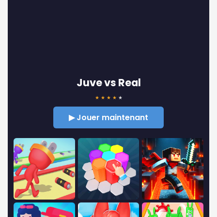
Juve vs Real
★
★
★
★
★
▶ Jouer maintenant