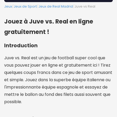
Jeux
/
Jeux de Sport
/
Jeux de Real Madrid
/
Juve vs Real
Jouez à Juve vs. Real en ligne
gratuitement !
Introduction
Juve vs. Real est un jeu de football super cool que
vous pouvez jouer en ligne et gratuitement ici ! Tirez
quelques coups francs dans ce jeu de sport amusant
et simple. Jouez dans la superbe équipe italienne ou
l'impressionnante équipe espagnole et essayez de
mettre le ballon au fond des filets aussi souvent que
possible.