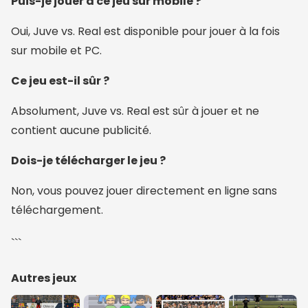
Puis-je jouer à ce jeu sur mobile ?
Oui, Juve vs. Real est disponible pour jouer à la fois
sur mobile et PC.
Ce jeu est-il sûr ?
Absolument, Juve vs. Real est sûr à jouer et ne
contient aucune publicité.
Dois-je télécharger le jeu ?
Non, vous pouvez jouer directement en ligne sans
téléchargement.
```
Autres jeux