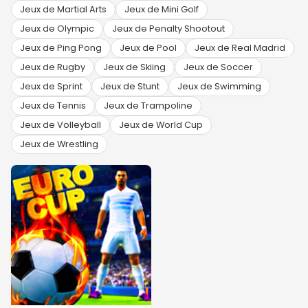
Jeux de Martial Arts
Jeux de Mini Golf
Jeux de Olympic
Jeux de Penalty Shootout
Jeux de Ping Pong
Jeux de Pool
Jeux de Real Madrid
Jeux de Rugby
Jeux de Skiing
Jeux de Soccer
Jeux de Sprint
Jeux de Stunt
Jeux de Swimming
Jeux de Tennis
Jeux de Trampoline
Jeux de Volleyball
Jeux de World Cup
Jeux de Wrestling