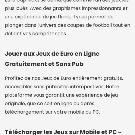
plus joués. Avec des graphismes impressionnants et
une expérience de jeu fluide, il vous permet de
plonger dans l'univers des coupes de football tout en
défiant vos compétences.
Jouer aux Jeux de Euro en Ligne
Gratuitement et Sans Pub
Profitez de nos Jeux de Euro entièrement gratuits,
accessibles sans publicités intempestives. Notre
plateforme vous garantit une expérience de jeu
originale, que ce soit en ligne ou après
téléchargement sur votre mobile ou PC.
Télécharger les Jeux sur Mobile et PC -