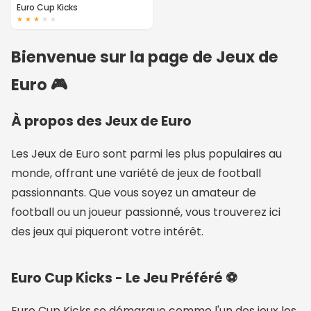
Euro Cup Kicks
★
★
★
★
★
Bienvenue sur la page de Jeux de
Euro 🎮
À propos des Jeux de Euro
Les Jeux de Euro sont parmi les plus populaires au
monde, offrant une variété de jeux de football
passionnants. Que vous soyez un amateur de
football ou un joueur passionné, vous trouverez ici
des jeux qui piqueront votre intérêt.
Euro Cup Kicks - Le Jeu Préféré ⚽
Euro Cup Kicks se démarque comme l'un des jeux les